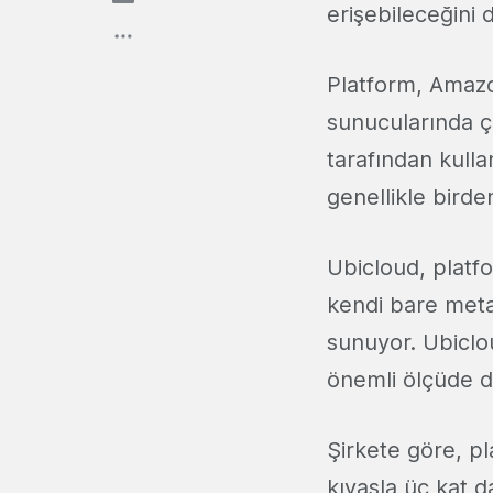
erişebileceğini 
Platform, Amazo
sunucularında ça
tarafından kulla
genellikle birde
Ubicloud, platfo
kendi bare metal
sunuyor. Ubiclo
önemli ölçüde d
Şirkete göre, pl
kıyasla üç kat d