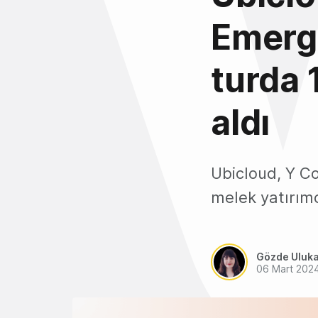
Emergi
turda 
aldı
Ubicloud, Y Co
melek yatırımc
Gözde Uluk
06 Mart 202