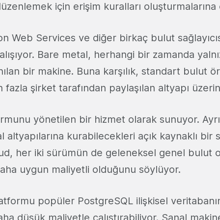
düzenlemek için erişim kuralları oluşturmalarına 
n Web Services ve diğer birkaç bulut sağlayıcı
lışıyor. Bare metal, herhangi bir zamanda yalnı
nılan bir makine. Buna karşılık, standart bulut ö
n fazla şirket tarafından paylaşılan altyapı üzerin
rmunu yönetilen bir hizmet olarak sunuyor. Ayrı
 altyapılarına kurabilecekleri açık kaynaklı bir
ud, her iki sürümün de geleneksel genel bulut 
aha uygun maliyetli olduğunu söylüyor.
atformu popüler PostgreSQL ilişkisel veritabanın
aha düşük maliyetle çalıştırabiliyor. Sanal makine