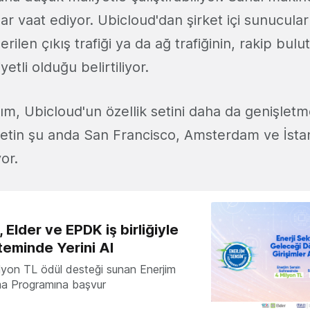
ar vaat ediyor. Ubicloud'dan şirket içi sunucular 
rilen çıkış trafiği ya da ağ trafiğinin, rakip bulu
etli olduğu belirtiliyor.
rım, Ubicloud'un özellik setini daha da genişletm
ketin şu anda San Francisco, Amsterdam ve İsta
or.
 Elder ve EPDK iş birliğiyle
teminde Yerini Al
milyon TL ödül desteği sunan Enerjim
ma Programına başvur