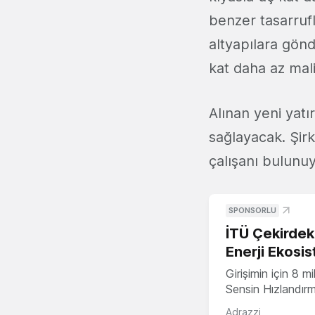
benzer tasarrufl
altyapılara gönde
kat daha az maliy
Alınan yeni yatı
sağlayacak. Şir
çalışanı bulunuy
SPONSORLU
İTÜ Çekirdek,
Enerji Ekosis
Girişimin için 8 
Sensin Hızlandır
Adrazzi