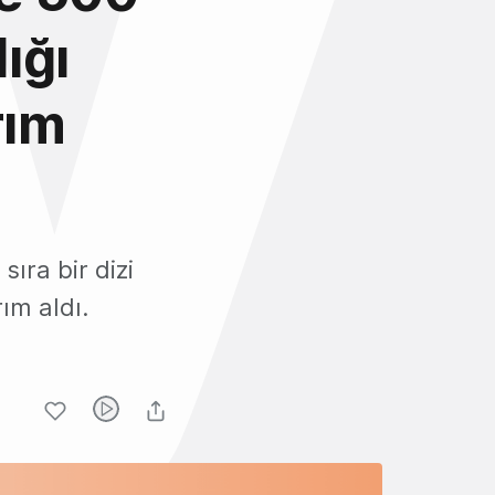
ığı
rım
ıra bir dizi
rım aldı.