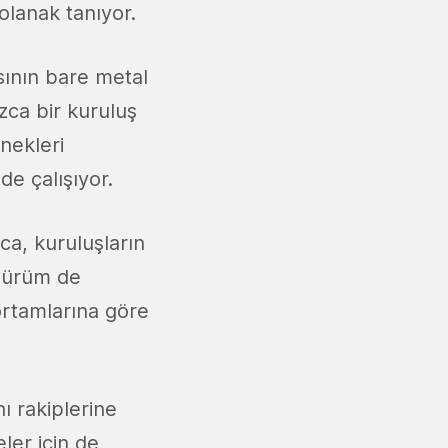
olanak tanıyor.
sının bare metal
zca bir kuruluş
rnekleri
de çalışıyor.
ca, kuruluşların
 sürüm de
ortamlarına göre
ı rakiplerine
ler için de