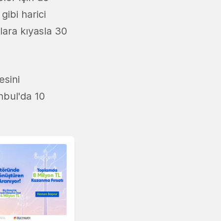
gibi harici
tlara kıyasla 30
esini
nbul'da 10