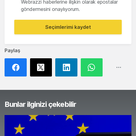
Webrazzi haberlerine ilişkin olarak epostalar
göndermesini onaylıyorum.
Seçimlerimi kaydet
Paylaş
Bunlar ilginizi çekebilir