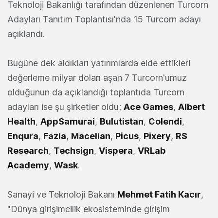
Teknoloji Bakanlığı tarafından düzenlenen Turcorn
Adayları Tanıtım Toplantısı'nda 15 Turcorn adayı
açıklandı.
Bugüne dek aldıkları yatırımlarda elde ettikleri
değerleme milyar doları aşan 7 Turcorn'umuz
olduğunun da açıklandığı toplantıda Turcorn
adayları ise şu şirketler oldu;
Ace Games
,
Albert
Health
,
AppSamurai
,
Bulutistan
,
Colendi
,
Enqura
,
Fazla
,
Macellan
,
Picus
,
Pixery
,
RS
Research
,
Techsign
,
Vispera
,
VRLab
Academy
,
Wask
.
Sanayi ve Teknoloji Bakanı
Mehmet Fatih Kacır
,
"Dünya girişimcilik ekosisteminde girişim