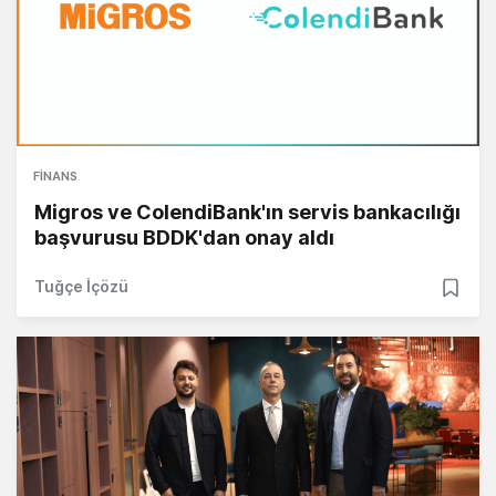
FINANS
Migros ve ColendiBank'ın servis bankacılığı
başvurusu BDDK'dan onay aldı
Tuğçe İçözü