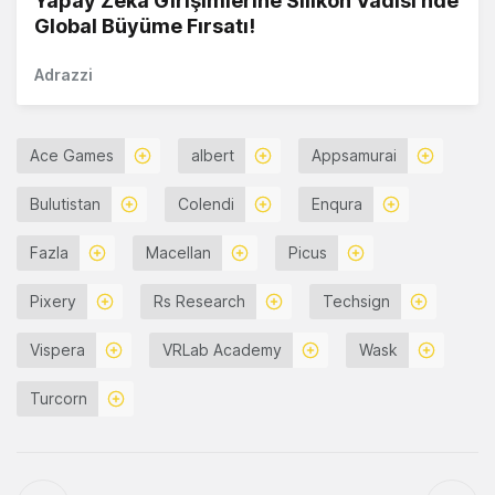
Yapay Zekâ Girişimlerine Silikon Vadisi'nde
Global Büyüme Fırsatı!
Adrazzi
Ace Games
albert
Appsamurai
Bulutistan
Colendi
Enqura
Fazla
Macellan
Picus
Pixery
Rs Research
Techsign
Vispera
VRLab Academy
Wask
Turcorn