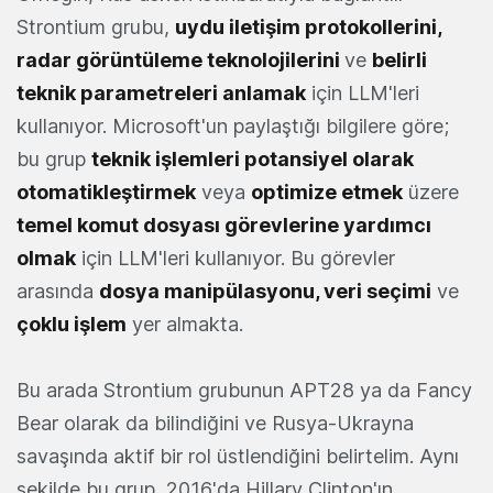
Strontium grubu,
uydu iletişim protokollerini,
radar görüntüleme teknolojilerini
ve
belirli
teknik parametreleri anlamak
için LLM'leri
kullanıyor. Microsoft'un paylaştığı bilgilere göre;
bu grup
teknik işlemleri potansiyel olarak
otomatikleştirmek
veya
optimize etmek
üzere
temel komut dosyası görevlerine yardımcı
olmak
için LLM'leri kullanıyor. Bu görevler
arasında
dosya manipülasyonu, veri seçimi
ve
çoklu işlem
yer almakta.
Bu arada Strontium grubunun APT28 ya da Fancy
Bear olarak da bilindiğini ve Rusya-Ukrayna
savaşında aktif bir rol üstlendiğini belirtelim. Aynı
şekilde bu grup, 2016'da Hillary Clinton'ın