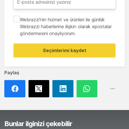
Webrazzi'nin hizmet ve ürünleri ile günlük
Webrazzi haberlerine ilişkin olarak epostalar
göndermesini onaylıyorum.
Seçimlerimi kaydet
Paylaş
Bunlar ilginizi çekebilir