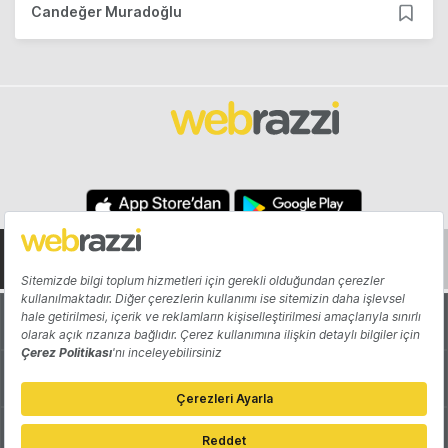
Candeğer Muradoğlu
Hakkında
Yazarlar
Katkıda Bulun
Reklam
Girişiminizi Tanıtın
İletişim