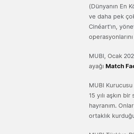
(Dünyanın En Köt
ve daha pek çok 
Cinéart'ın, yöne
operasyonların
MUBI, Ocak 2022
ayağı
Match Fa
MUBI Kurucusu
15 yılı aşkın bir
hayranım. Onlar 
ortaklık kurduğ