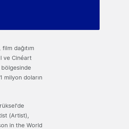
, film dağıtım
I ve Cinéart
s bölgesinde
1 milyon doların
rüksel'de
st (Artist),
son in the World