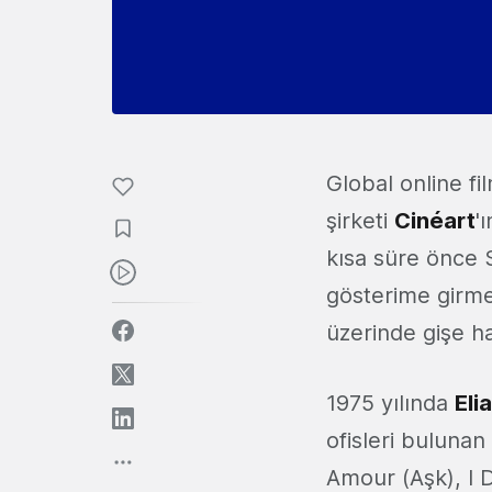
Global online fi
şirketi
Cinéart
'
kısa süre önce S
gösterime girme
üzerinde gişe has
1975 yılında
Eli
ofisleri bulunan
Amour (Aşk), I 