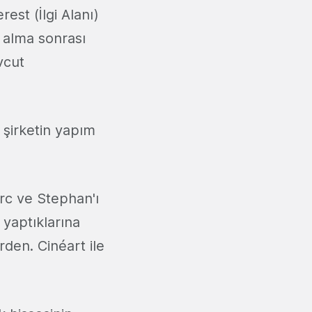
est (İlgi Alanı)
n alma sonrası
vcut
e şirketin yapım
arc ve Stephan'ı
a yaptıklarına
rden. Cinéart ile