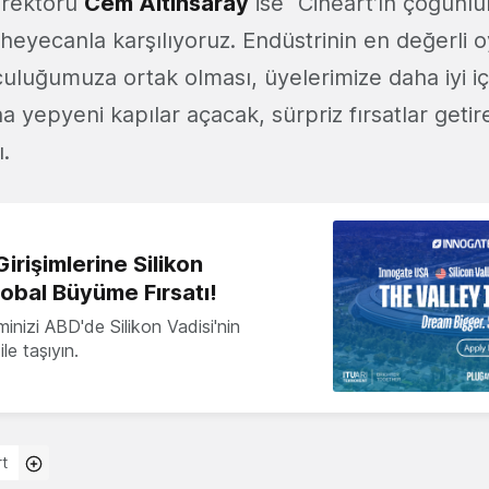
irektörü
Cem Altınsaray
ise “Cinéart’ın çoğunlu
 heyecanla karşılıyoruz. Endüstrinin en değerli
culuğumuza ortak olması, üyelerimize daha iyi iç
a yepyeni kapılar açacak, sürpriz fırsatlar get
ı.
irişimlerine Silikon
lobal Büyüme Fırsatı!
minizi ABD'de Silikon Vadisi'nin
le taşıyın.
rt