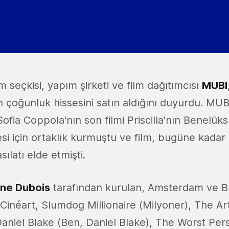
lm seçkisi, yapım şirketi ve film dağıtımcısı
MUBI
ın çoğunluk hissesini satın aldığını duyurdu. MUB
ofia Coppola'nın son filmi Priscilla'nın Benelük
si için ortaklık kurmuştu ve film, bugüne kadar 
ılatı elde etmişti.
ane Dubois
tarafından kurulan, Amsterdam ve B
 Cinéart, Slumdog Millionaire (Milyoner), The Arti
Daniel Blake (Ben, Daniel Blake), The Worst Per