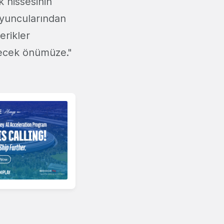
k hissesinin
 oyuncularından
erikler
irecek önümüze."