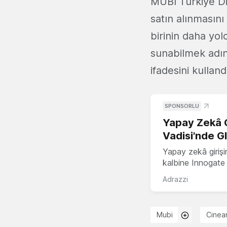
MUBI Türkiye D
satın alınmasını
birinin daha yol
sunabilmek adın
ifadesini kulland
SPONSORLU
Yapay Zekâ G
Vadisi'nde G
Yapay zekâ girişi
kalbine Innogate i
Adrazzi
Mubi
Cinea