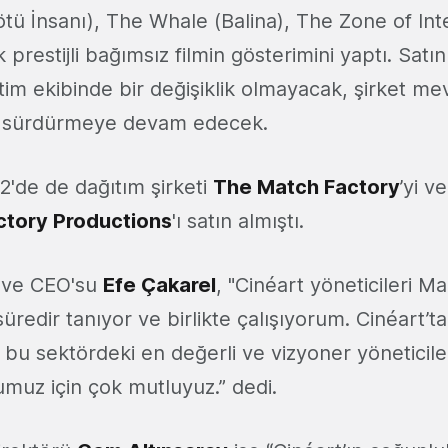
ü İnsanı), The Whale (Balina), The Zone of Inter
prestijli bağımsız filmin gösterimini yaptı. Satı
tim ekibinde bir değişiklik olmayacak, şirket me
ı sürdürmeye devam edecek.
'de de dağıtım şirketi
The Match Factory
’yi v
ctory Productions
'ı satın almıştı.
 ve CEO'su
Efe Çakarel
, "Cinéart yöneticileri M
 süredir tanıyor ve birlikte çalışıyorum. Cinéart’t
bu sektördeki en değerli ve vizyoner yöneticile
umuz için çok mutluyuz.” dedi.