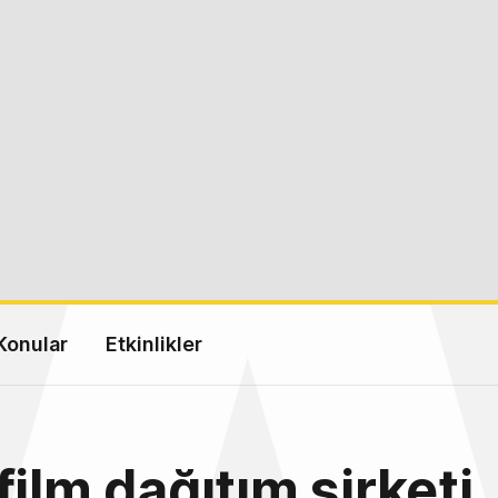
Konular
Etkinlikler
film dağıtım şirketi