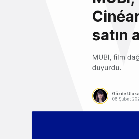
Cinéar
satın a
MUBI, film dağ
duyurdu.
Gözde Uluk
08 Şubat 20