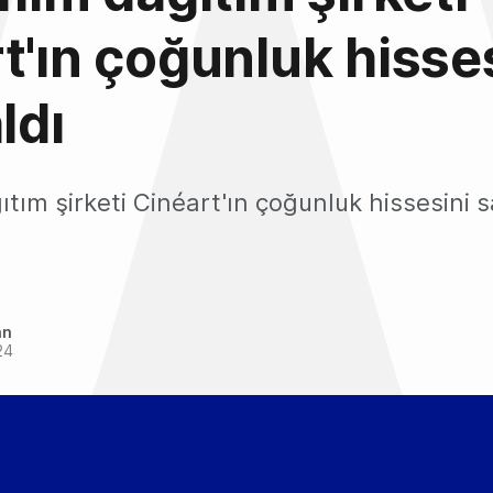
t'ın çoğunluk hisse
ldı
ıtım şirketi Cinéart'ın çoğunluk hissesini s
an
24