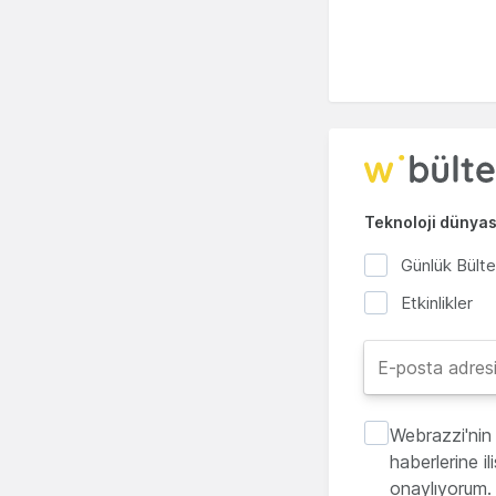
Teknoloji dünyası
Günlük Bült
Etkinlikler
Webrazzi'nin 
haberlerine i
onaylıyorum.