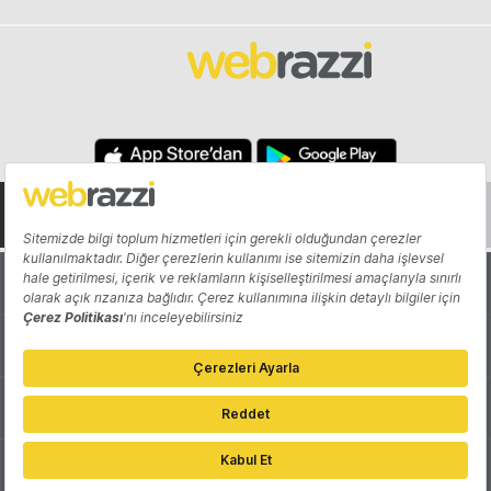
Hakkında
Yazarlar
Katkıda Bulun
Reklam
Girişiminizi Tanıtın
İletişim
Çerez Tercihleri
Gizlilik Politikası