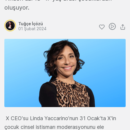
oluşuyor.
Tuğçe İçözü
01 Şubat 2024
X CEO'su Linda Yaccarino'nun 31 Ocak'ta X'in
çocuk cinsel istismarı moderasyonunu ele