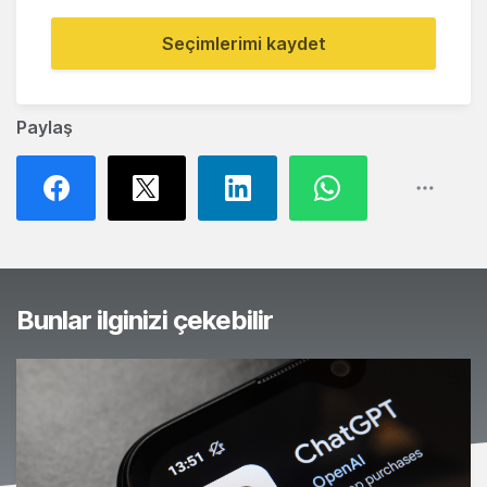
Seçimlerimi kaydet
Paylaş
Bunlar ilginizi çekebilir