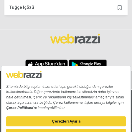
Tuğçe İçözü
Hakkında
Yazarlar
Katkıda Bulun
Reklam