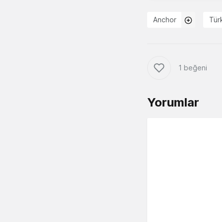
Anchor
Tür
1 beğeni
Yorumlar