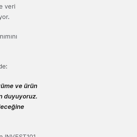
e veri
yor.
nımını
de:
üyüme ve ürün
an duyuyoruz.
eleceğine
an INVEST101