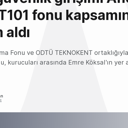
T101 fonu kapsamı
 aldı
nma Fonu ve ODTÜ TEKNOKENT ortaklığıyla
, kurucuları arasında Emre Köksal'ın yer 
an
4