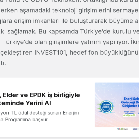
rken aşamadaki teknoloji girişimlerini sermaye 
lara erişim imkanları ile buluşturarak büyüme 
kı sağlamak. Bu kapsamda Türkiye'de kurulu vey
 Türkiye'de olan girişimlere yatırım yapılıyor. İki
rçekleştiren INVEST101, hedef fon büyüklüğünü 
tı.
 Elder ve EPDK iş birliğiyle
teminde Yerini Al
milyon TL ödül desteği sunan Enerjim
ma Programına başvur