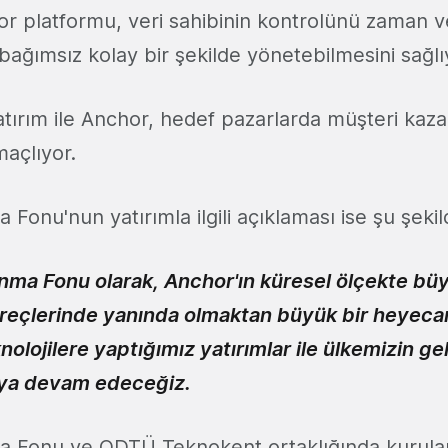
r platformu, veri sahibinin kontrolünü zaman v
ağımsız kolay bir şekilde yönetebilmesini sağlı
atırım ile Anchor, hedef pazarlarda müşteri kaza
maçlıyor.
 Fonu'nun yatırımla ilgili açıklaması ise şu şekil
ınma Fonu olarak, Anchor'ın küresel ölçekte b
üreçlerinde yanında olmaktan büyük bir heyec
knolojilere yaptığımız yatırımlar ile ülkemizin g
ya devam edeceğiz.
ma Fonu ve ODTÜ Teknokent ortaklığında kurul