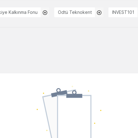
kiye Kalkınma Fonu
Odtü Teknokent
INVEST101