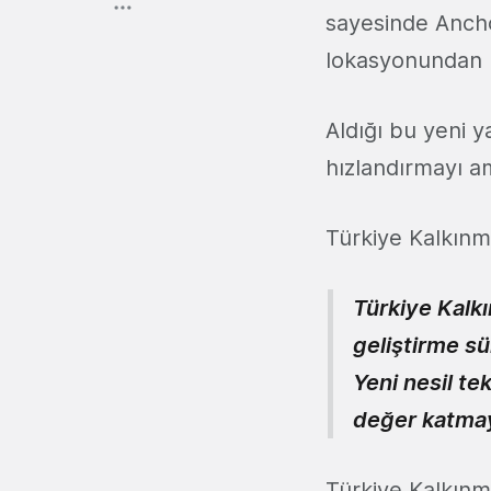
sayesinde Ancho
lokasyonundan b
Aldığı bu yeni y
hızlandırmayı a
Türkiye Kalkınma
Türkiye Kalk
geliştirme s
Yeni nesil te
değer katma
Türkiye Kalkın