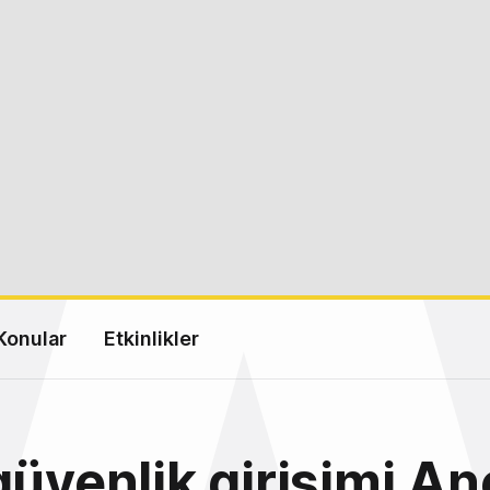
Konular
Etkinlikler
güvenlik girişimi An