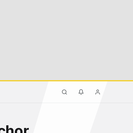
chor,