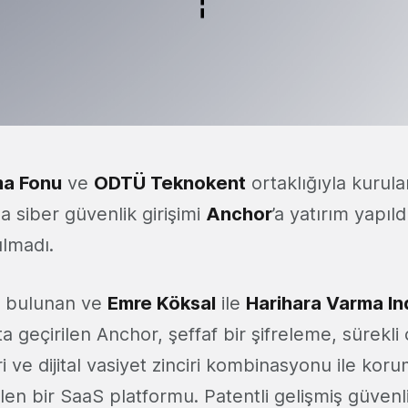
ma Fonu
ve
ODTÜ Teknokent
ortaklığıyla kurul
 siber güvenlik girişimi
Anchor
’a yatırım yapıld
ılmadı.
a bulunan ve
Emre Köksal
ile
Harihara Varma In
a geçirilen Anchor, şeffaf bir şifreleme, sürekli
ri ve dijital vasiyet zinciri kombinasyonu ile koru
en bir SaaS platformu. Patentli gelişmiş güvenli