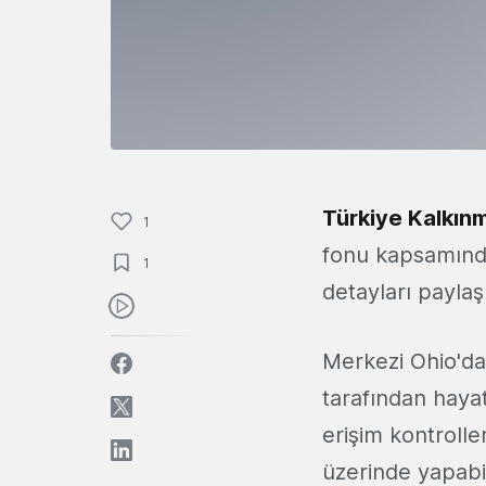
Türkiye Kalkın
1
fonu kapsamında
1
detayları paylaş
Merkezi Ohio'd
tarafından hayat
erişim kontrolle
üzerinde yapabil