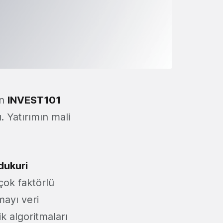
an
INVEST101
ı. Yatırımın mali
dukuri
 çok faktörlü
mayı veri
k algoritmaları