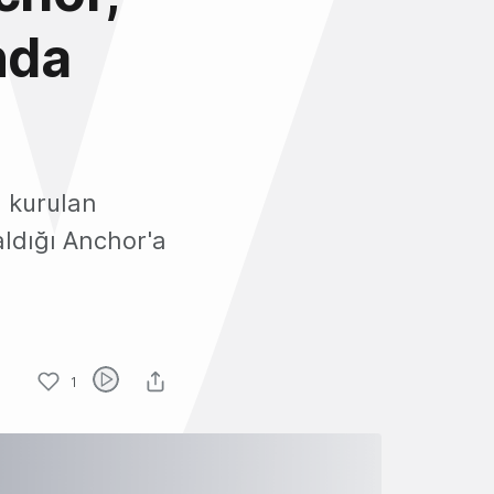
nda
 kurulan
aldığı Anchor'a
1