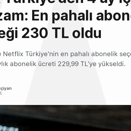
 zam: En pahalı abon
ği 230 TL oldu
te Netflix Türkiye'nin en pahalı abonelik se
ylık abonelik ücreti 229,99 TL'ye yükseldi.
ççiyan
4