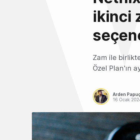
ikinci
seçene
Zam ile birlik
Özel Plan'ın a
Arden Papu
16 Ocak 202