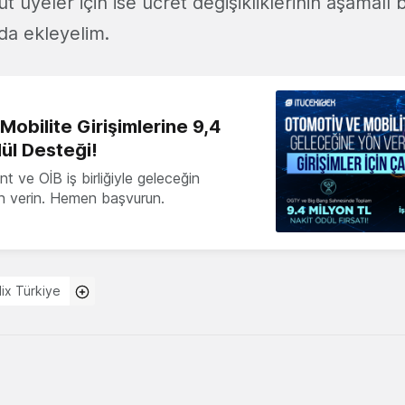
t üyeler için ise ücret değişikliklerinin aşamalı b
da ekleyelim.
obilite Girişimlerine 9,4
ül Desteği!
 ve OİB iş birliğiyle geleceğin
ön verin. Hemen başvurun.
lix Türkiye