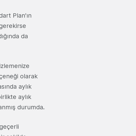
dart Plan'ın
 gerekirse
ldığında da
 izlemenize
çeneği olarak
sında aylık
rlikte aylık
ulanmış durumda.
geçerli