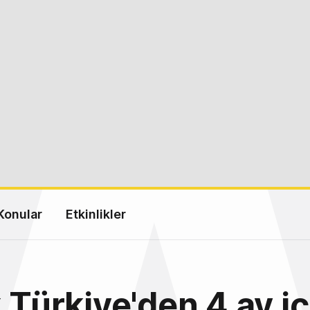
Konular
Etkinlikler
x Türkiye'den 4 ay i