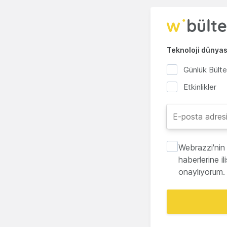
Teknoloji dünyası
Günlük Bült
Etkinlikler
Webrazzi'nin 
haberlerine i
onaylıyorum.