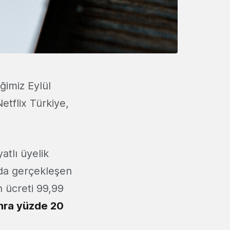
ğimiz Eylül
etflix Türkiye,
atlı üyelik
nda gerçekleşen
ın ücreti 99,99
nra yüzde 20