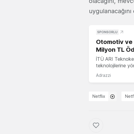
olacağını, mevcu
uygulanacağını 
SPONSORLU
Otomotiv ve M
Milyon TL Öd
İTÜ ARI Teknokent
teknolojilerine y
Adrazzi
Netflix
Netf