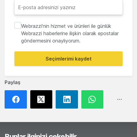
Webrazzi'nin hizmet ve ürünleri ile günlük
Webrazzi haberlerine ilişkin olarak epostalar
göndermesini onaylıyorum.
Seçimlerimi kaydet
Paylaş
Bunlar ilginizi çekebilir