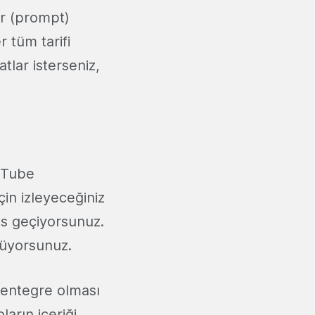
ar (prompt)
r tüm tarifi
tlar isterseniz,
ouTube
çin izleyeceğiniz
es geçiyorsunuz.
müyorsunuz.
 entegre olması
arın içeriği