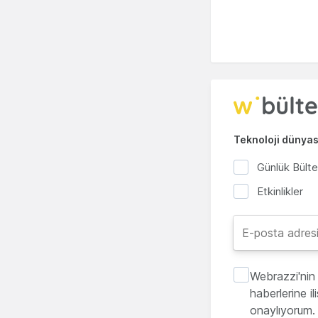
Teknoloji dünyası
Günlük Bült
Etkinlikler
Webrazzi'nin 
haberlerine i
onaylıyorum.