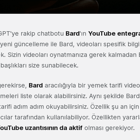
tGPT'ye rakip chatbotu
Bard
'ın
YouTube entegr
yeni güncelleme ile Bard, videoları spesifik bilg
cek. Sizin videoları oynatmanıza gerek kalmadan 
 başlıkları size sunabilecek.
erekirse,
Bard
aracılığıyla bir yemek tarifi vid
eleri liste olarak alabilirsiniz. Aynı şekilde Bard
arifi adım adım okuyabilirsiniz. Özellik şu an içi
cılar tarafından kullanılabiliyor. Özellikten yarar
ouTube uzantısının da aktif
olması gerekiyor.