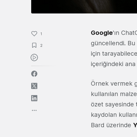
Google
'ın Cha
1
güncellendi. Bu 
2
için tarayabile
içeriğindeki ana
Örnek vermek g
kullanılan malzem
özet sayesinde t
kaydolan kullanı
Bard üzerinde
Y