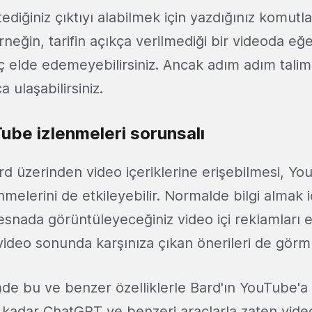
tediğiniz çıktıyı alabilmek için yazdığınız komutl
neğin, tarifin açıkça verilmediği bir videoda eğe
ç elde edemeyebilirsiniz. Ancak adım adım talima
a ulaşabilirsiniz.
ube izlenmeleri sorunsalı
ard üzerinden video içeriklerine erişebilmesi, Y
enmelerini de etkileyebilir. Normalde bilgi almak i
 esnada görüntüleyeceğiniz video içi reklamları 
video sonunda karşınıza çıkan önerileri de gör
de bu ve benzer özelliklerle Bard'ın YouTube'a
 kadar ChatGPT ve benzeri araçlarla zaten videol