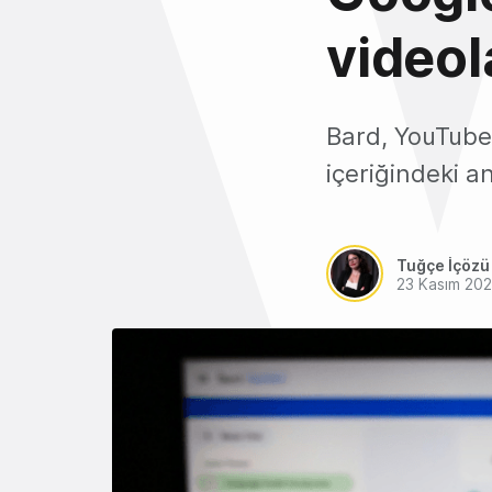
videol
Bard, YouTube
içeriğindeki a
Tuğçe İçözü
23 Kasım 20