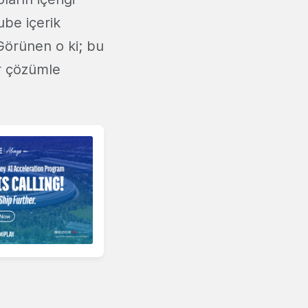
ube içerik
 Görünen o ki; bu
ir çözümle