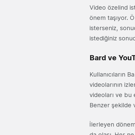
Video özelind is
önem taşıyor. Ör
isterseniz, sonu
istediğiniz sonuc
Bard ve YouT
Kullanıcıların B
videolarının izl
videoları ve bu
Benzer şekilde 
İlerleyen dönem
da olası. Her ne