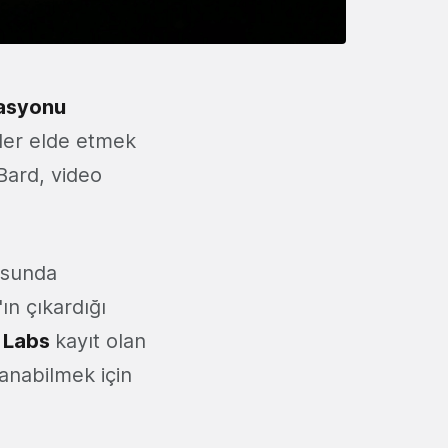
asyonu
iler elde etmek
Bard, video
eosunda
'ın çıkardığı
n
Labs
kayıt olan
lanabilmek için