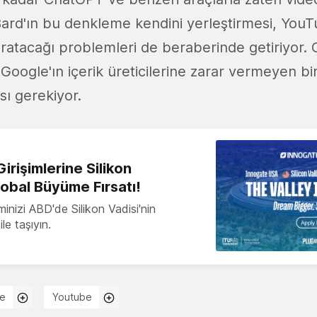
Bard'ın bu denkleme kendini yerleştirmesi, YouT
 yaratacağı problemleri de beraberinde getiriyor.
te Google'ın içerik üreticilerine zarar vermeyen b
sı gerekiyor.
irişimlerine Silikon
lobal Büyüme Fırsatı!
minizi ABD'de Silikon Vadisi'nin
le taşıyın.
e
Youtube