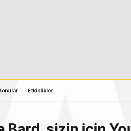
Konular
Etkinlikler
 Bard, sizin için Y