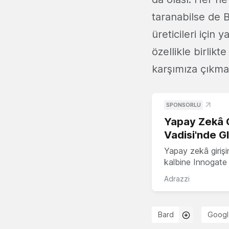
taranabilse de 
üreticileri için
özellikle birlik
karşımıza çıkma
SPONSORLU
Yapay Zekâ G
Vadisi'nde G
Yapay zekâ girişi
kalbine Innogate i
Adrazzi
Bard
Googl