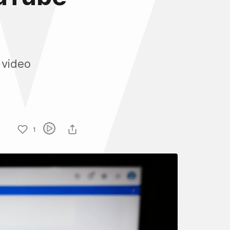
 video
1