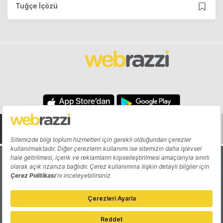
Tuğçe İçözü
Hakkında
Yazarlar
Katkıda Bulun
Reklam
Girişiminizi Tanıtın
İletişim