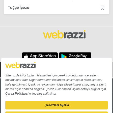
Tuğçe İçözü
Hakkında
Yazarlar
Katkıda Bulun
Reklam