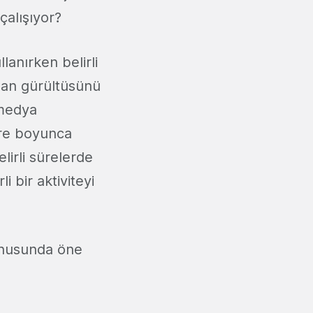
çalışıyor?
lanırken belirli
lan gürültüsünü
 medya
süre boyunca
elirli sürelerde
i bir aktiviteyi
konusunda öne