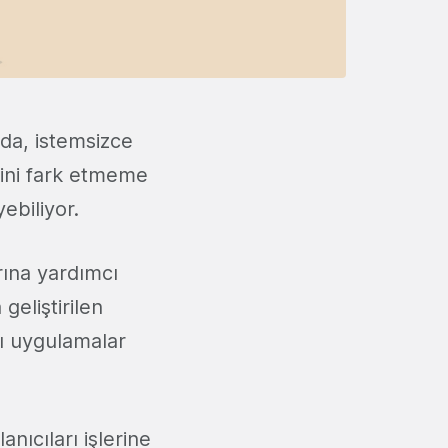
nda, istemsizce
ğini fark etmeme
yebiliyor.
rına yardımcı
geliştirilen
ı uygulamalar
nıcıları işlerine