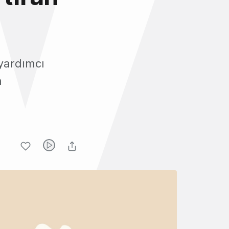
 yardımcı
n