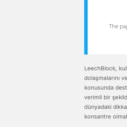
LeechBlock, kull
dolaşmalarını ve
konusunda destek
verimli bir şekil
dünyadaki dikkat
konsantre olmal