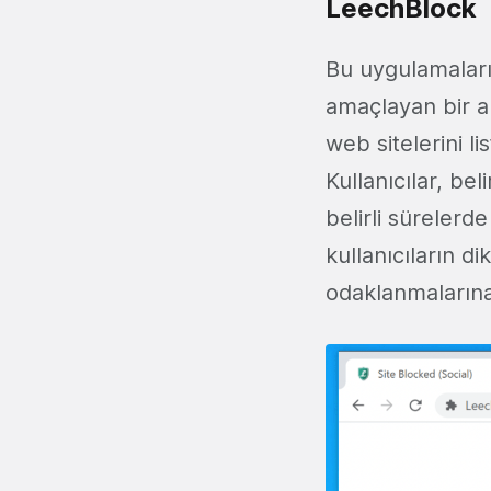
LeechBlock
Bu uygulamaların
amaçlayan bir a
web sitelerini li
Kullanıcılar, bel
belirli sürelerd
kullanıcıların d
odaklanmalarına