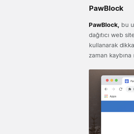
PawBlock
PawBlock,
bu uy
dağıtıcı web sit
kullanarak dikka
zaman kaybına ne