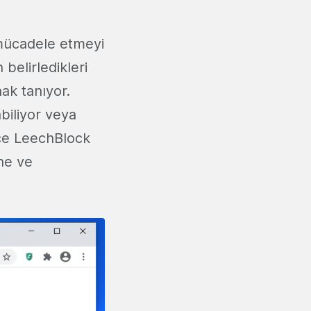
a mücadele etmeyi
 belirledikleri
nak tanıyor.
abiliyor veya
lece LeechBlock
ine ve