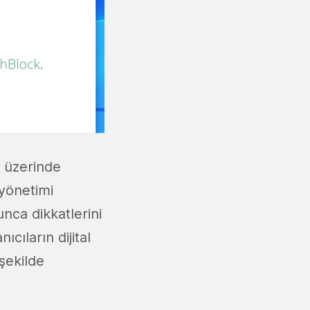
t üzerinde
 yönetimi
nca dikkatlerini
ıcıların dijital
 şekilde