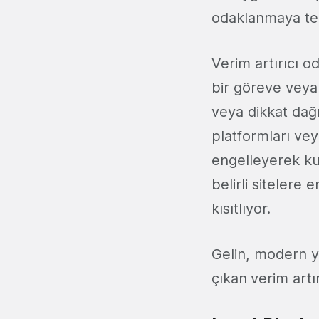
odaklanmaya teşv
Verim artırıcı o
bir göreve veya
veya dikkat dağı
platformları vey
engelleyerek kull
belirli sitelere 
kısıtlıyor.
Gelin, modern y
çıkan
verim artı