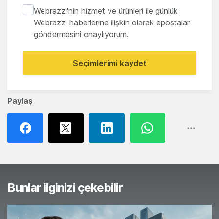
Webrazzi'nin hizmet ve ürünleri ile günlük
Webrazzi haberlerine ilişkin olarak epostalar
göndermesini onaylıyorum.
Seçimlerimi kaydet
Paylaş
Bunlar ilginizi çekebilir