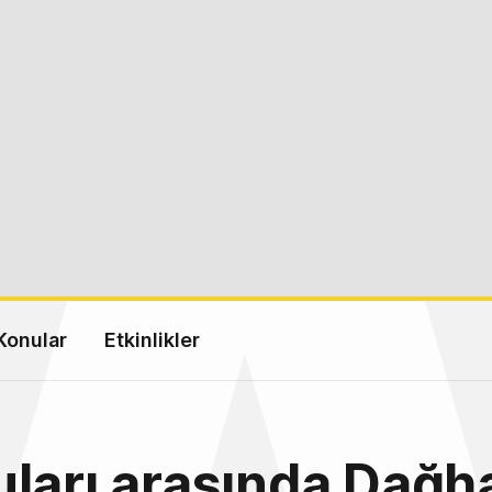
Konular
Etkinlikler
ları arasında Dağh