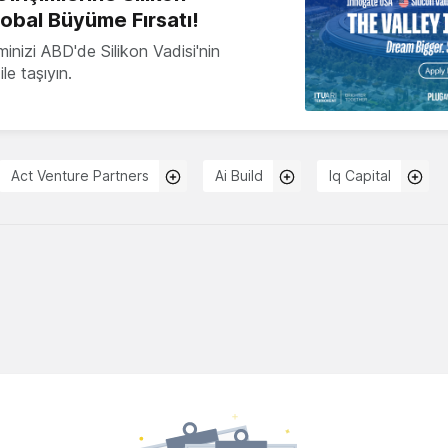
lobal Büyüme Fırsatı!
minizi ABD'de Silikon Vadisi'nin
le taşıyın.
Act Venture Partners
Ai Build
Iq Capital