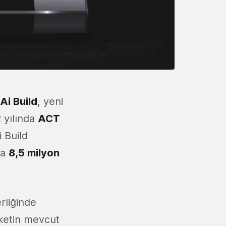
Ai Build
, yeni
2 yılında
ACT
i Build
da
8,5 milyon
erliğinde
ketin mevcut