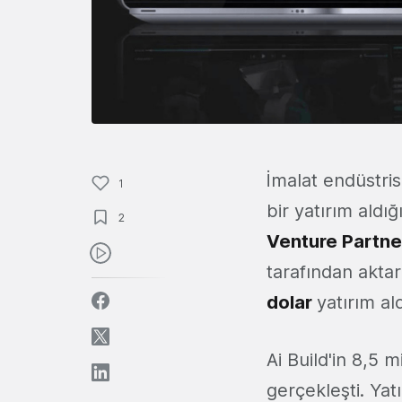
İmalat endüstris
1
bir yatırım aldı
2
Venture Partne
tarafından aktar
dolar
yatırım ald
Ai Build'in 8,5 m
gerçekleşti. Yat