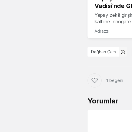
Vadisi'nde G
Yapay zekâ girişi
kalbine Innogate i
Adrazzi
Dağhan Çam
1 beğeni
Yorumlar