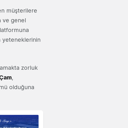
en müşterilere
a ve genel
 platformuna
n yeteneklerinin
ulamakta zorluk
 Çam
,
zümü olduğuna