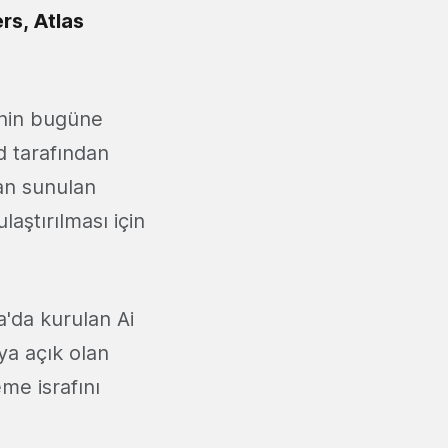
s, Atlas
minin bugüne
ld tarafından
dan sunulan
aştırılması için
a'da kurulan Ai
ya açık olan
me israfını