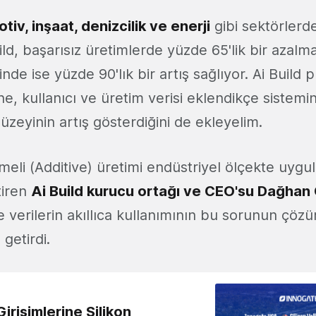
tiv, inşaat, denizcilik ve enerji
gibi sektörlerd
ild, başarısız üretimlerde yüzde 65'lik bir azalm
inde ise yüzde 90'lık bir artış sağlıyor. Ai Build
e, kullanıcı ve üretim verisi eklendikçe sistemi
zeyinin artış gösterdiğini de ekleyelim.
emeli (Additive) üretimi endüstriyel ölçekte uyg
tiren
Ai Build kurucu ortağı ve CEO'su Dağhan
verilerin akıllıca kullanımının bu sorunun çö
 getirdi.
irişimlerine Silikon