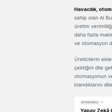
Havacılık, otomo
sahip olan Ai Bu
üretim verimliliğ
daha fazla makin
ve otomasyon dü
Üreticilerin ekl
çektiğini dile ge
otomasyonun ve 
inandıklarını dile
SPONSORLU
Yapay Zekâ G