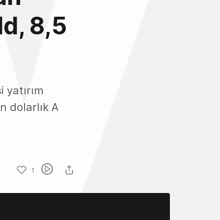
ld, 8,5
si yatırım
n dolarlık A
1