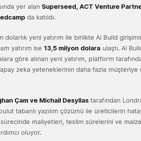
asında yer alan
Superseed, ACT Venture Partner
eedcamp
da katıldı.
 dolarlık yeni yatırım ile birlikte Ai Build girişi
lam yatırım ise
13,5 milyon
dolara
ulaştı. Ai Bui
lara göre alınan yeni yatırım, platform tarafın
pay zeka yeteneklerinin daha fazla müşteriye ul
han Çam ve Michail Desyllas
tarafından Londr
ulut tabanlı yazılım çözümü ile üreticilerin hata
sürecinde maliyetleri, teslim sürelerini ve malze
ardımcı oluyor.