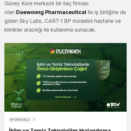
Güney Kore merkezli bir ilaç firması
olan
Daewoong Pharmaceutical
ile iş birliğine de
giden Sky Labs, CART-I BP modelini hastane ve
klinikler aracılığı ile kullanıma sunacak.
SPONSORLU
İklim ve Temiz Teknolojiler Hızlandırma