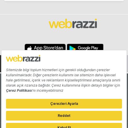
Hakkında
Yazarlar
Katkıda Bulun
Reklam
Girişiminizi Tanıtın
İletişim