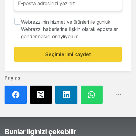
Webrazzi'nin hizmet ve ürünleri ile günlük
Webrazzi haberlerine ilişkin olarak epostalar
göndermesini onaylıyorum.
Seçimlerimi kaydet
Paylaş
Bunlar ilginizi çekebilir