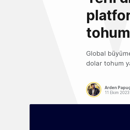
platfo
tohum 
Global büyüme
dolar tohum ya
Arden Papu
11 Ekim 2023