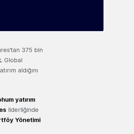
es’tan 375 bin
k
. Global
tırım aldığını
ohum yatırım
es
liderliğinde
tföy Yönetimi