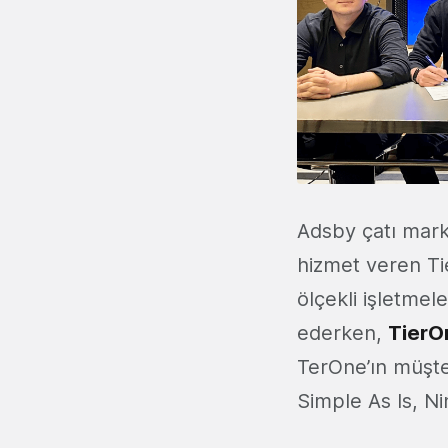
Adsby çatı marka
hizmet veren Ti
ölçekli işletme
ederken,
TierO
TerOne’ın müşte
Simple As Is, Ni