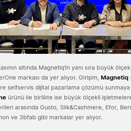
sının altında Magnetiq’in yanı sıra büyük ölçekl
erOne markası da yer alıyor. Girişim,
Magnetiq
lere selfservis dijital pazarlama çözümü sunmay
ne
ürünü ile birlikte ise büyük ölçekli işletmeler
rileri arasında Gusto, Silk&Cashmere, Efor, Ber
non ve 3bfab gibi markalar yer alıyor.