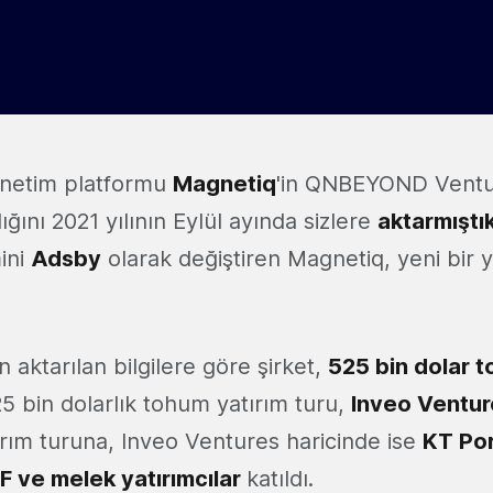
yönetim platformu
Magnetiq
'in QNBEYOND Ventur
ığını 2021 yılının Eylül ayında sizlere
aktarmıştı
ini
Adsby
olarak değiştiren Magnetiq, yeni bir ya
 aktarılan bilgilere göre şirket,
525 bin dolar t
525 bin dolarlık tohum yatırım turu,
Inveo Ventur
ırım turuna, Inveo Ventures haricinde ise
KT Por
F ve melek yatırımcılar
katıldı.