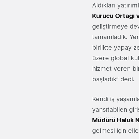
Aldıkları yatırım
Kurucu Ortağı 
geliştirmeye de
tamamladık. Yeni
birlikte yapay 
üzere global kull
hizmet veren bi
başladık” dedi.
Kendi iş yaşamla
yansıtabilen gir
Müdürü Haluk Ni
gelmesi için ell