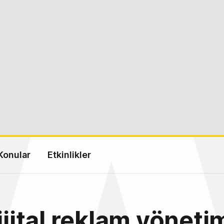
Konular
Etkinlikler
dijital reklam yöneti