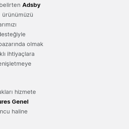
 belirten
Adsby
nda ürünümüzü
rımızı
desteğiyle
 pazarında olmak
lı ihtiyaçlara
enişletmeye
ukları hizmete
ures Genel
uncu haline