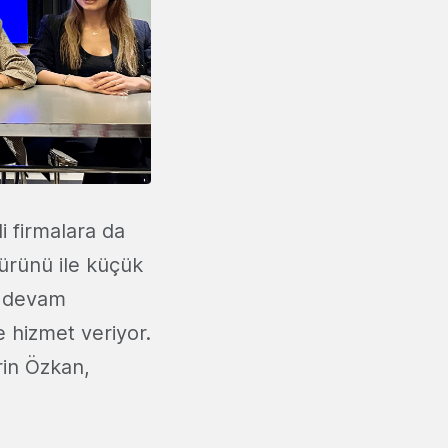
i firmalara da
ürünü ile küçük
a devam
e hizmet veriyor.
rin Özkan,