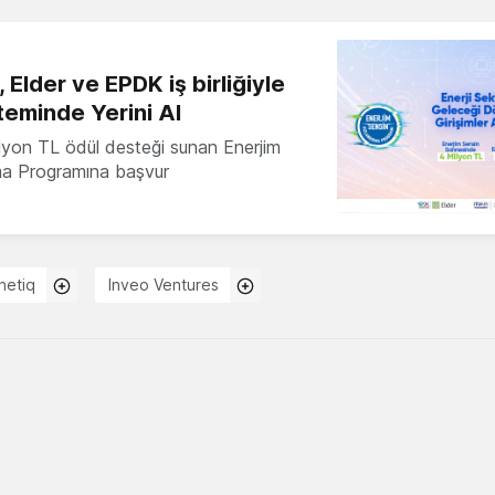
 Elder ve EPDK iş birliğiyle
teminde Yerini Al
milyon TL ödül desteği sunan Enerjim
ma Programına başvur
netiq
Inveo Ventures