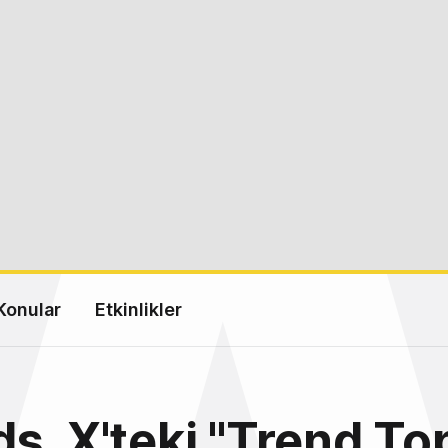
Konular
Etkinlikler
s, X'teki "Trend To