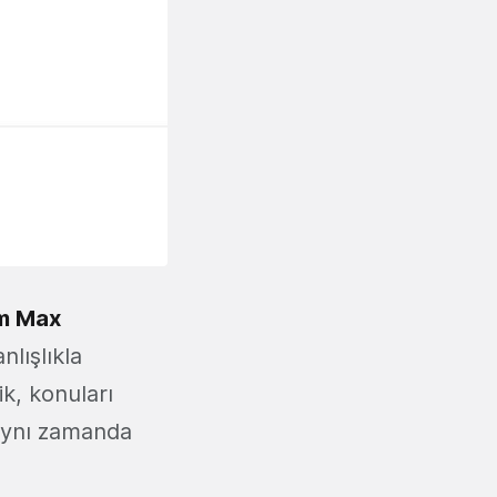
am Max
nlışlıkla
ik, konuları
 aynı zamanda