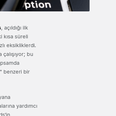
s
, açıldığı ilk
 kısa süreli
 eksikliklerdi.
 çalışıyor; bu
kapsamda
" benzeri bir
 yana
alarına yardımcı
ds'in