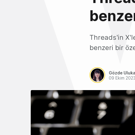
benzeri
Threads'in X'l
benzeri bir öz
Gözde Uluk
09 Ekim 202