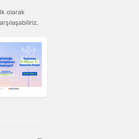
lk olarak
rşılaşabiliriz.