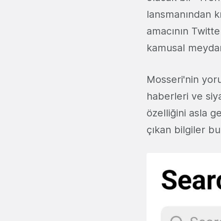
lansmanından kı
amacının Twitter
kamusal meydan
Mosseri'nin yoru
haberleri ve siy
özelliğini asla
çıkan bilgiler b