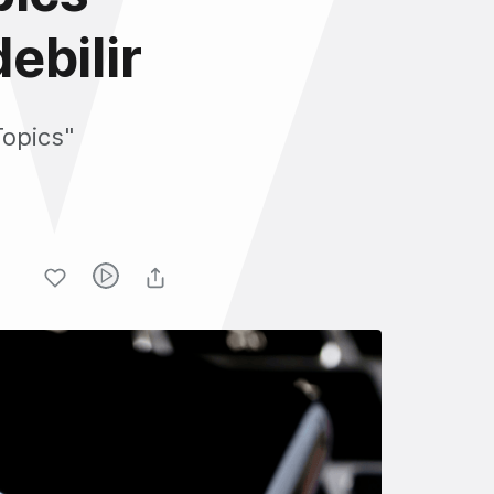
debilir
Topics"