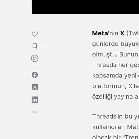
Meta
'nın
X
(Twi
günlerde büyük b
1
olmuştu. Bunun e
Threads her geç
kapsamda yeni g
platformun, X'le 
özelliği yayına 
Threads'in bu y
kullanıcılar, Me
olacak bir "Tren