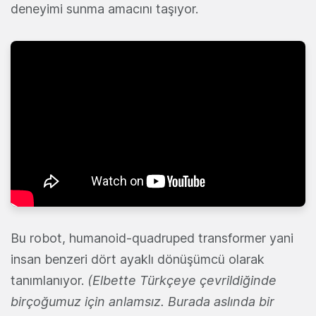
deneyimi sunma amacını taşıyor.
Bu robot, humanoid-quadruped transformer yani
insan benzeri dört ayaklı dönüşümcü olarak
tanımlanıyor.
(Elbette Türkçeye çevrildiğinde
birçoğumuz için anlamsız. Burada aslında bir