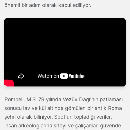
önemli bir adım olarak kabul ediliyor.
Pompeii, M.S. 79 yılında Vezüv Dağı'nın patlaması
sonucu lav ve kül altında gömülen bir antik Roma
şehri olarak biliniyor. Spot'un topladığı veriler,
insan arkeologlarına siteyi ve çalışanları güvende