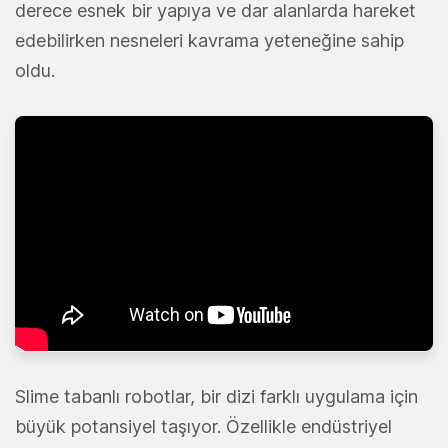
derece esnek bir yapıya ve dar alanlarda hareket
edebilirken nesneleri kavrama yeteneğine sahip
oldu.
Slime tabanlı robotlar, bir dizi farklı uygulama için
büyük potansiyel taşıyor. Özellikle endüstriyel