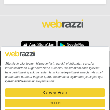
Hakkında
Yazarlar
Katkıda Bulun
Reklam
Girişiminizi Tanıtın
İletişim