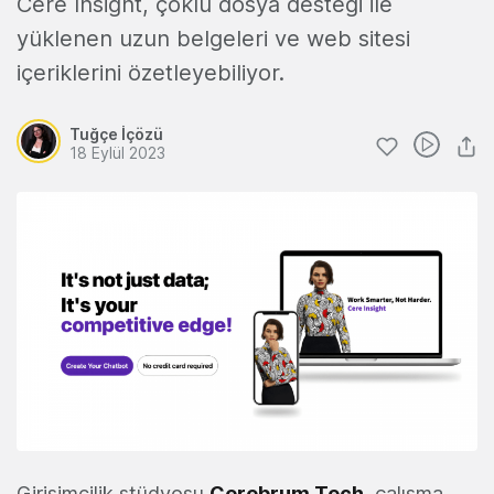
Cere Insight, çoklu dosya desteği ile
yüklenen uzun belgeleri ve web sitesi
içeriklerini özetleyebiliyor.
Tuğçe İçözü
18 Eylül 2023
Girişimcilik stüdyosu
Cerebrum Tech
, çalışma