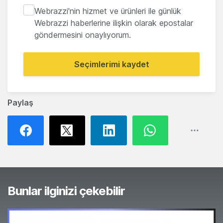
Webrazzi'nin hizmet ve ürünleri ile günlük
Webrazzi haberlerine ilişkin olarak epostalar
göndermesini onaylıyorum.
Seçimlerimi kaydet
Paylaş
Bunlar ilginizi çekebilir