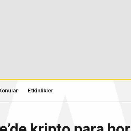
Konular
Etkinlikler
e’de kripto para bor