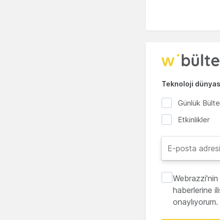
Teknoloji dünyası
Günlük Bült
Etkinlikler
Webrazzi'nin 
haberlerine i
onaylıyorum.