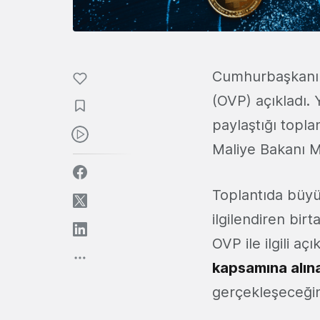
Cumhurbaşkanı 
(OVP) açıkladı.
paylaştığı topl
Maliye Bakanı M
Toplantıda büyü
ilgilendiren bi
OVP ile ilgili a
kapsamına alın
gerçekleşeceğine