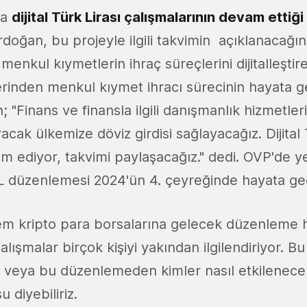
ca
dijital Türk Lirası çalışmalarının devam ettiği
oğan, bu projeyle ilgili takvimin açıklanacağını 
menkul kıymetlerin ihraç süreçlerini dijitalleştire
rinden menkul kıymet ihracı sürecinin hayata ge
; "Finans ve finansla ilgili danışmanlık hizmetle
racak ülkemize döviz girdisi sağlayacağız. Dijital 
m ediyor, takvimi paylaşacağız." dedi. OVP'de ye
 TL düzenlemesi 2024'ün 4. çeyreğinde hayata g
m kripto para borsalarına gelecek düzenleme h
n çalışmalar birçok kişiyi yakından ilgilendiriyor. 
 veya bu düzenlemeden kimler nasıl etkilenecek
 diyebiliriz.