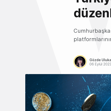
düzen
Cumhurbaşkanı
platformların
Gözde Uluk
06 Eylül 202