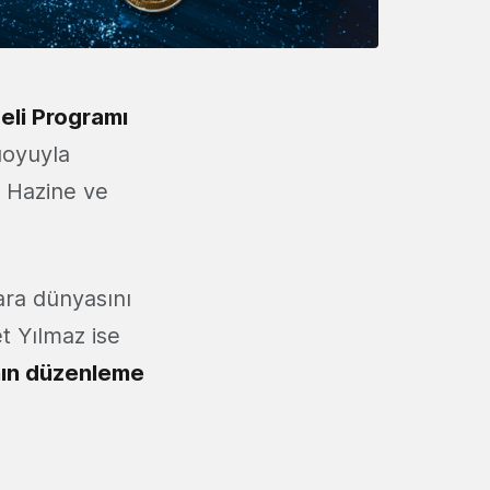
eli Programı
uoyuyla
e Hazine ve
ara dünyasını
t Yılmaz ise
ının düzenleme