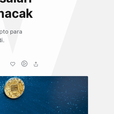
nacak
pto para
i.