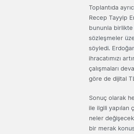
Toplantıda ayrı
Recep Tayyip Erd
bununla birlikte 
sözleşmeler üze
söyledi. Erdoğan
ihracatımızı artı
çalışmaları deva
göre de dijital
Sonuç olarak he
ile ilgili yapıla
neler değişecek
bir merak konusu