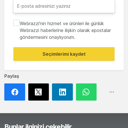
Webrazzi'nin hizmet ve ürünleri ile günlük
Webrazzi haberlerine ilişkin olarak epostalar
göndermesini onaylıyorum.
Seçimlerimi kaydet
Paylaş
Bunlar ilginizi çekebilir