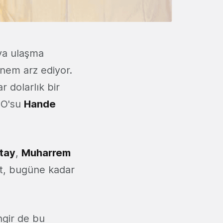
ıya ulaşma
önem arz ediyor.
r dolarlık bir
EO'su
Hande
tay
,
Muharrem
et, bugüne kadar
ingir de bu