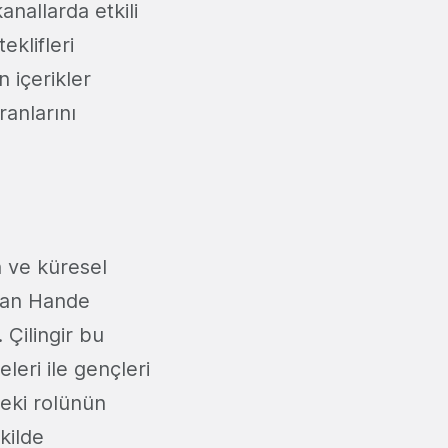
kanallarda etkili
eklifleri
n içerikler
anlarını
 ve küresel
alan Hande
 Çilingir bu
leri ile gençleri
deki rolünün
kilde