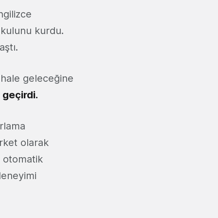
ngilizce
okulunu kurdu.
ştı.
 hale geleceğine
 geçirdi.
arlama
irket olarak
e otomatik
deneyimi