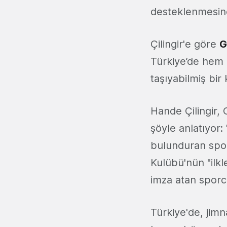
desteklenmesine
Çilingir'e göre
G
Türkiye’de hem d
taşıyabilmiş bir
Hande Çilingir, 
şöyle anlatıyor:
bulunduran spor 
Kulübü'nün "ilkl
imza atan sporcu
Türkiye'de, jim