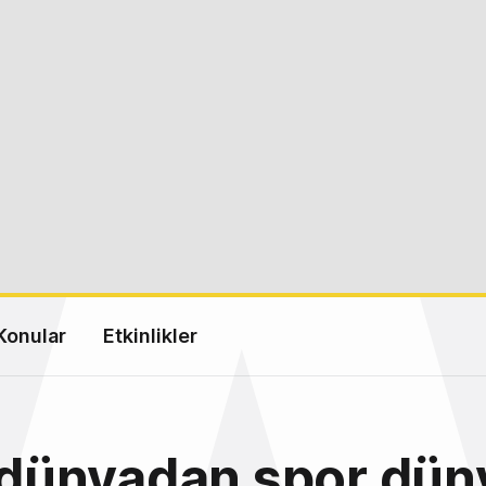
Konular
Etkinlikler
l dünyadan spor dün