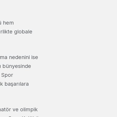
rü hem
rlikte globale
tma nedenini ise
nı bünyesinde
e Spor
k başarılara
matör ve olimpik