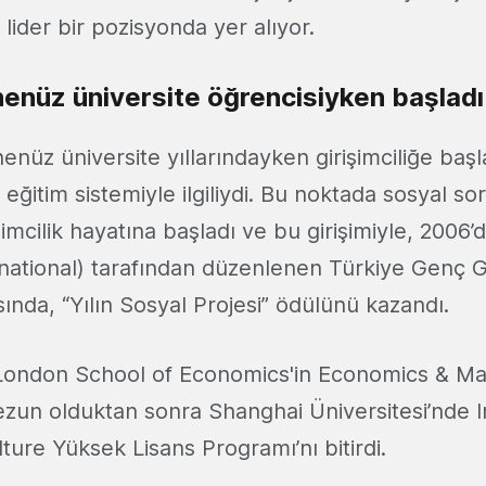
de lider bir pozisyonda yer alıyor.
 henüz üniversite öğrencisiyken başladı
henüz üniversite yıllarındayken girişimciliğe ba
n eğitim sistemiyle ilgiliydi. Bu noktada sosyal s
rişimcilik hayatına başladı ve bu girişimiyle, 2006’
ational) tarafından düzenlenen Türkiye Genç Gi
nda, “Yılın Sosyal Projesi” ödülünü kazandı.
, London School of Economics'in Economics & 
n olduktan sonra Shanghai Üniversitesi’nde In
ure Yüksek Lisans Programı’nı bitirdi.