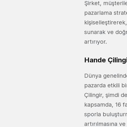
Şirket, müşterile
pazarlama stratej
kişiselleştirerek
sunarak ve doğr
artırıyor.
Hande Çiling
Dünya genelind
pazarda etkili 
Çilingir, şimdi 
kapsamda, 16 far
sporla buluştur
artırılmasına ve