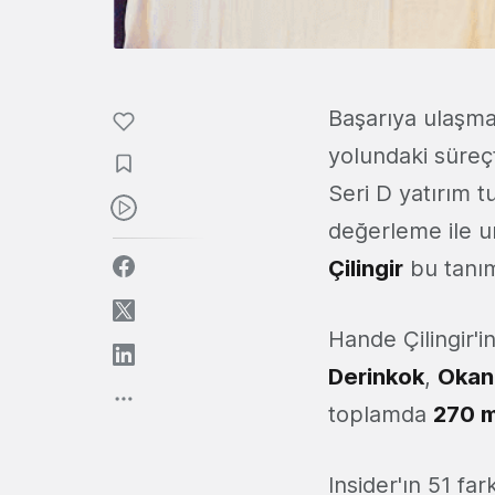
Başarıya ulaşma
yolundaki süreç
Seri D yatırım 
değerleme ile u
Çilingir
bu tanım
Hande Çilingir'i
Derinkok
,
Okan
toplamda
270 m
Insider'ın 51 fa