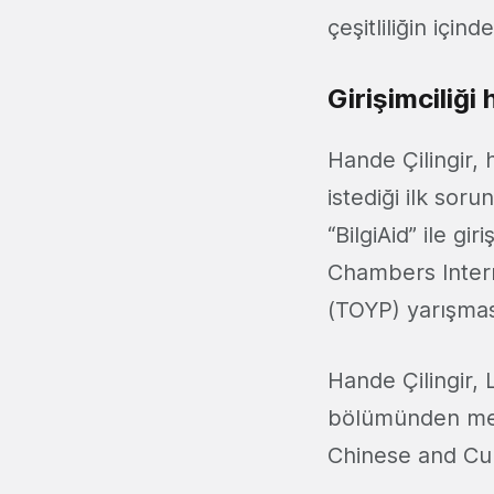
çeşitliliğin için
Girişimciliği
Hande Çilingir, 
istediği ilk soru
“BilgiAid” ile gi
Chambers Intern
(TOYP) yarışması
Hande Çilingir
bölümünden mezu
Chinese and Cult