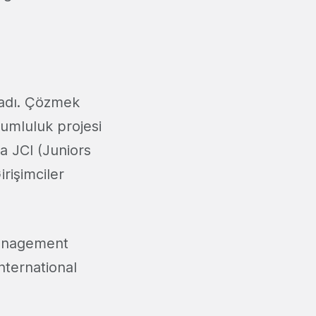
şladı. Çözmek
orumluluk projesi
da JCI (Juniors
rişimciler
Management
ternational