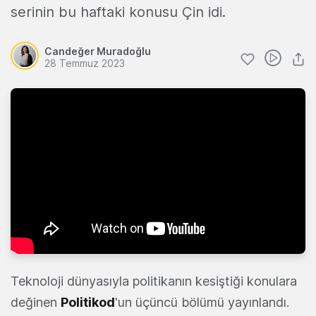
serinin bu haftaki konusu Çin idi.
Candeğer Muradoğlu
28 Temmuz 2023
Teknoloji dünyasıyla politikanın kesiştiği konulara
değinen
Politikod
'un üçüncü bölümü yayınlandı.