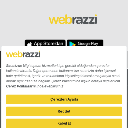
Hakkında
Yazarlar
Katkıda Bulun
Reklam
Girişiminizi Tanıtın
İletişim
Çerez Tercihleri
Gizlilik Politikası