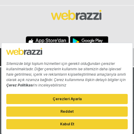
Hakkında
Yazarlar
Katkıda Bulun
Reklam
Girişiminizi Tanıtın
İletişim
Çerez Tercihleri
Gizlilik Politikası