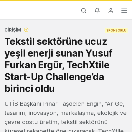
GIRIŞIM
SPONSORLU
Tekstil sektörüne ucuz
yeşil enerji sunan Yusuf
Furkan Ergür, TechXtile
Start-Up Challenge’da
birinci oldu
UTİB Başkanı Pınar Taşdelen Engin, “Ar-Ge,
tasarım, inovasyon, markalaşma, ekolojik ve
çevre dostu üretim, tekstil sektörünü
küresel rekabette öne çıkaracak. TechXtile