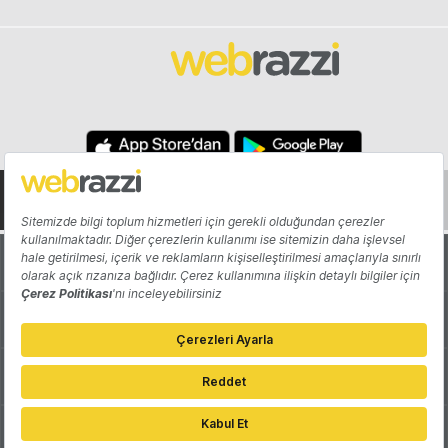
Hakkında
Yazarlar
Katkıda Bulun
Reklam
Girişiminizi Tanıtın
İletişim
Çerez Tercihleri
Gizlilik Politikası