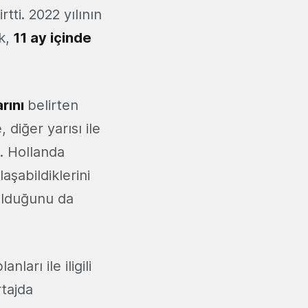
tti. 2022 yılının
k,
11 ay içinde
arını
belirten
 diğer yarısı ile
ı. Hollanda
aşabildiklerini
olduğunu da
arı ile iligili
rtajda