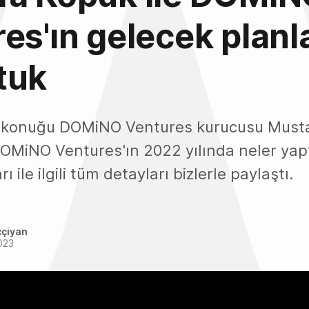
es'ın gelecek planla
tuk
ni konuğu DOMiNO Ventures kurucusu Must
DOMiNO Ventures'ın 2022 yılında neler yapt
ı ile ilgili tüm detayları bizlerle paylaştı.
ççiyan
023