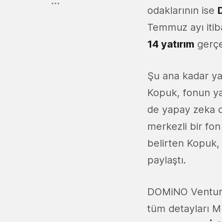
odaklarının ise
Temmuz ayı itiba
14 yatırım
gerçek
Şu ana kadar ya
Kopuk, fonun yar
de yapay zeka od
merkezli bir fon
belirten Kopuk
paylaştı.
DOMiNO Ventures'
tüm detayları Mu