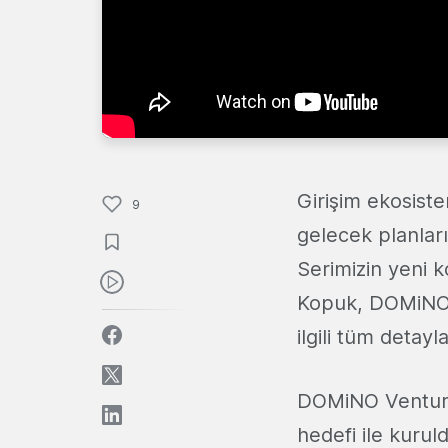
Girişim ekosist
9
gelecek planlar
Serimizin yeni 
Kopuk, DOMiNO V
ilgili tüm detayla
DOMiNO Ventur
hedefi ile kur