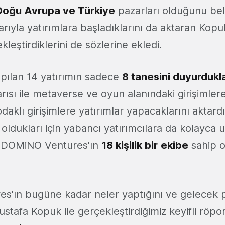
Doğu Avrupa ve Türkiye
pazarları olduğunu belir
rıyla yatırımlara başladıklarını da aktaran Kopu
leştirdiklerini de sözlerine ekledi.
pılan 14 yatırımın sadece
8 tanesini duyurdukl
ısı ile metaverse ve oyun alanındaki girişimlere,
aklı girişimlere yatırımlar yapacaklarını aktard
 oldukları için yabancı yatırımcılara da kolayca ul
, DOMiNO Ventures'ın
18 kişilik bir
ekibe
sahip 
ın bugüne kadar neler yaptığını ve gelecek planl
stafa Kopuk ile gerçekleştirdiğimiz keyifli röpo