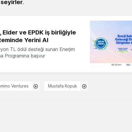
i seyirler
.
 Elder ve EPDK iş birliğiyle
teminde Yerini Al
milyon TL ödül desteği sunan Enerjim
ma Programına başvur
mino Ventures
Mustafa Kopuk