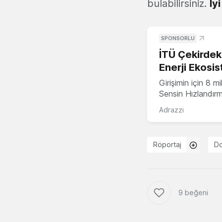
bulabilirsiniz.
İy
SPONSORLU
İTÜ Çekirdek,
Enerji Ekosis
Girişimin için 8 
Sensin Hızlandır
Adrazzi
Röportaj
Do
9 beğeni