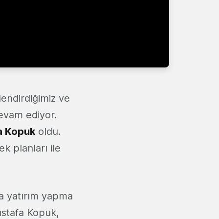
lendirdiğimiz ve
devam ediyor.
a Kopuk
oldu.
k planları ile
a yatırım yapma
stafa Kopuk,