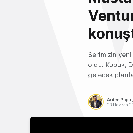
Ventur
konuş
Serimizin ye
oldu. Kopuk, 
gelecek planlar
Arden Papu
23 Haziran 2