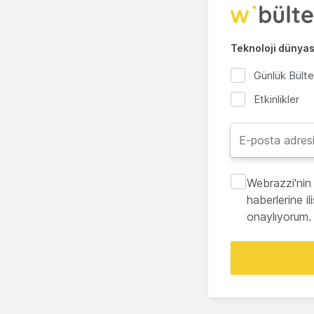
Teknoloji dünyası
Günlük Bült
Etkinlikler
Webrazzi'nin 
haberlerine i
onaylıyorum.