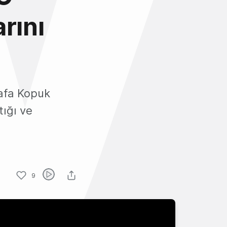
rını
afa Kopuk
ığı ve
9