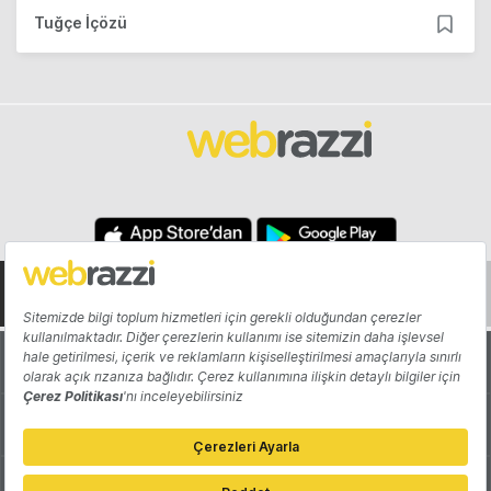
Tuğçe İçözü
Hakkında
Yazarlar
Katkıda Bulun
Reklam
Girişiminizi Tanıtın
İletişim