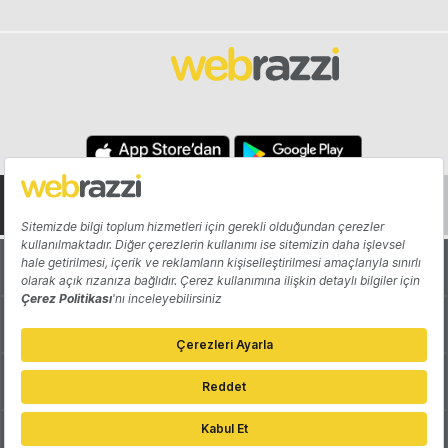
Hakkında
Yazarlar
Katkıda Bulun
Reklam
Girişiminizi Tanıtın
İletişim
Çerez Tercihleri
Gizlilik Politikası