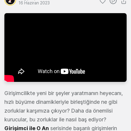
16 Haziran 2023
Girişimcilikte yeni bir şeyler yaratmanın heyecanı,
hızlı büyüme dinamikleriyle birleştiğinde ne gibi
zorluklar karşımıza çıkıyor? Daha da önemlisi
kurucular, bu zorluklar ile nasıl baş ediyor?
Girişimci ile
O
An
serisinde başarılı girişimlerin