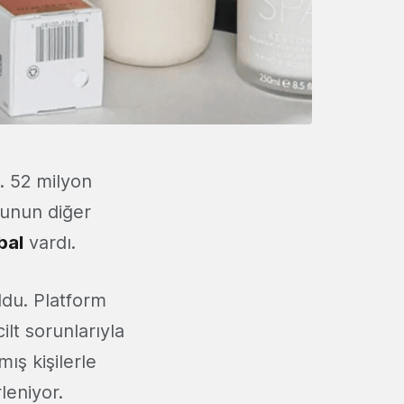
ı. 52 milyon
runun diğer
bal
vardı.
du. Platform
lt sorunlarıyla
ış kişilerle
leniyor.