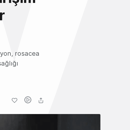
r
syon, rosacea
sağlığı