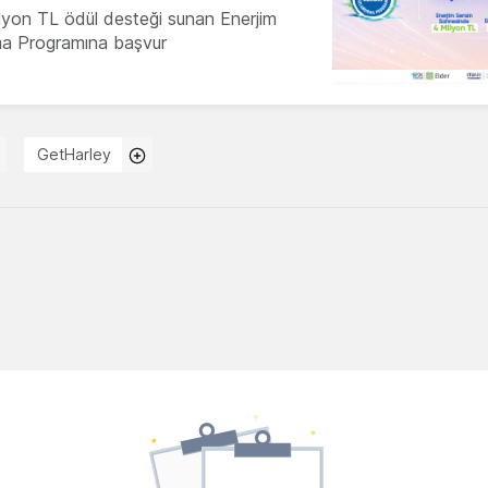
milyon TL ödül desteği sunan Enerjim
ma Programına başvur
GetHarley