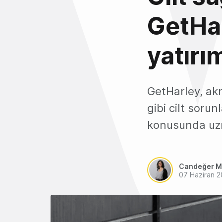
GetHar
yatırım
GetHarley, ak
gibi cilt sorun
konusunda uzm
Candeğer M
07 Haziran 