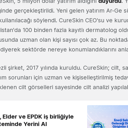
Skin, 5 milyon dolar yatırım aldığını
duyurdu
. 
ğinde gerçekleştirildi. Yeni gelen yatırım Ar-Ge s
 kullanılacağı söylendi. CureSkin CEO'su ve kur
istan'da 100 binden fazla kayıtlı dermatolog old
nusunda uzman olan kişi sayısı çok az. Bu noktad
 diyerek sektörde nereye konumlandıklarını anla
li şirket, 2017 yılında kuruldu. CureSkin; cilt, s
kım sorunları için uzman ve kişiselleştirilmiş teda
nen cilt görselleri sayesinde cilt analizi yapılab
 Elder ve EPDK iş birliğiyle
teminde Yerini Al