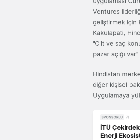
uygulaması Cure
Ventures liderli
geliştirmek için
Kakulapati, Hind
"Cilt ve saç ko
pazar açığı var"
Hindistan merkez
diğer kişisel ba
Uygulamaya yükle
SPONSORLU
İTÜ Çekirdek,
Enerji Ekosis