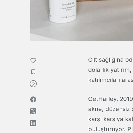
Cilt sağlığına 
dolarlık yatırım
1
katılımcıları ar
GetHarley, 2019
akne, düzensiz c
karşı karşıya ka
buluşturuyor. Pl