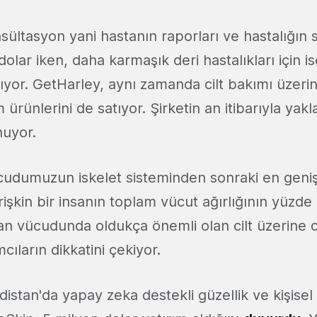
nsültasyon yani hastanın raporları ve hastalığın
olar iken, daha karmaşık deri hastalıkları için i
ıyor. GetHarley, aynı zamanda cilt bakımı üzeri
m ürünlerini de satıyor. Şirketin an itibarıyla yak
uyor.
vücudumuzun iskelet sisteminden sonraki en geniş
rişkin bir insanın toplam vücut ağırlığının yüzde 1
san vücudunda oldukça önemli olan cilt üzerine 
ımcıların dikkatini çekiyor.
istan'da yapay zeka destekli güzellik ve kişise