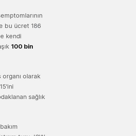
 semptomlarının
se bu ücret 186
ne kendi
laşık
100 bin
 organı olarak
5'ini
odaklanan sağlık
l bakım