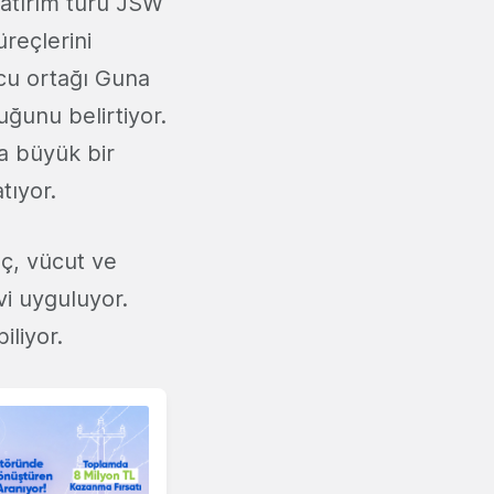
Yatırım turu JSW
üreçlerini
ucu ortağı Guna
uğunu belirtiyor.
a büyük bir
tıyor.
aç, vücut ve
vi uyguluyor.
iliyor.