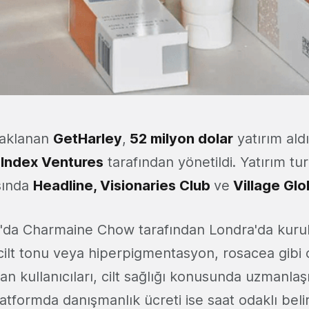
odaklanan
GetHarley
,
52 milyon dolar
yatırım ald
,
Index Ventures
tarafından yönetildi. Yatırım tu
asında
Headline, Visionaries Club
ve
Village Glo
'da Charmaine Chow tarafından Londra'da kurul
ilt tonu veya hiperpigmentasyon, rosacea gibi ci
lan kullanıcıları, cilt sağlığı konusunda uzmanlaşm
atformda danışmanlık ücreti ise saat odaklı belir