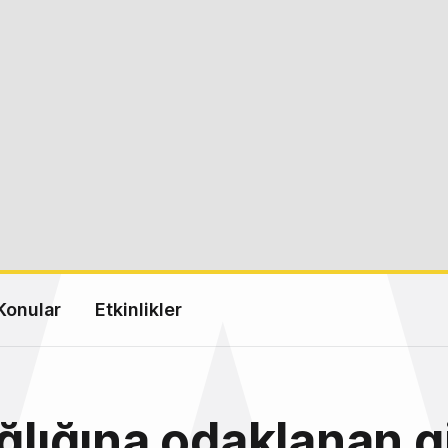
Konular
Etkinlikler
ağlığına odaklanan g