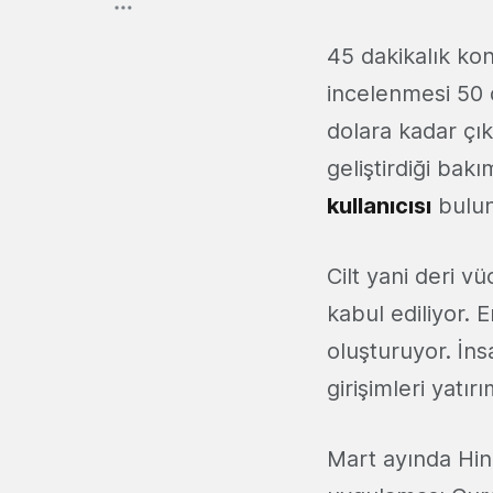
45 dakikalık ko
incelenmesi 50 d
dolara kadar çık
geliştirdiği bakı
kullanıcısı
bulun
Cilt yani deri 
kabul ediliyor. E
oluşturuyor. İn
girişimleri yatır
Mart ayında Hind