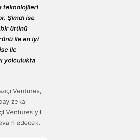
 teknolojileri
r. Şimdi ise
bir ürünü
ünü ile en iyi
se ile
ı yolculukta
aziçi Ventures,
apay zeka
çi Ventures yıl
devam edecek.