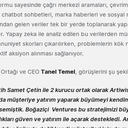
formu sayesinde çağrı merkezi aramaları, çevrim
, chatbot sohbetleri, marka haberleri ve sosyal
rından gelen veriler tek bir yerde toplanarak yap
yor. Yapay zeka ile analiz edilen bu verilerden müş
uniyet skorları çıkarılırken, problemlerin kök n
ktif aksiyon alınması sağlanıyor.
 Ortağı ve CEO
Tanel Temel
, görüşlerini şu şekil
h Samet Çetin ile 2 kurucu ortak olarak Artiwis
 müşteriye yatırım yaparak büyümeyi kendimi
semiştik. Boğaziçi V
entures bu stratejimizi b
kları güven ve yatırım ile açarak destekledi. A