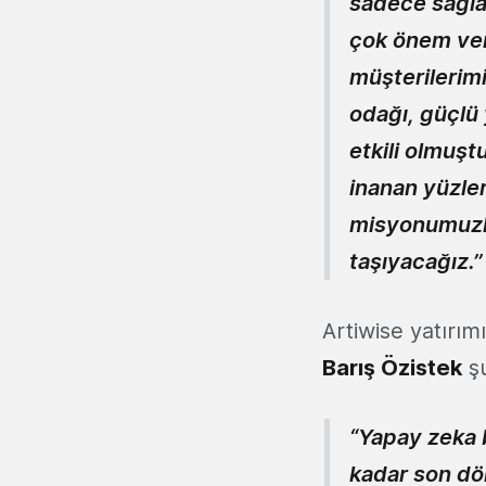
sadece sağla
çok önem vere
müşterilerimi
odağı, güçlü
etkili olmuşt
inanan yüzler
misyonumuzla
taşıyacağız.’’
Artiwise yatırımı
Barış Özistek
şu
“Yapay zeka b
kadar son dön