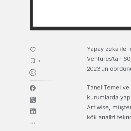
Yapay zeka ile 
Ventures’tan 600
1
2023’ün dördünc
Tanel Temel ve 
kurumlarda yapa
Artiwise, müşter
kök analizi tekno