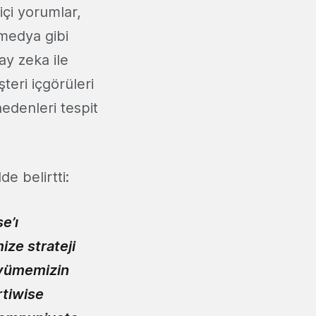
içi yorumlar,
 medya gibi
ay zeka ile
teri içgörüleri
edenleri tespit
de belirtti:
e’ı
ze strateji
üyümemizin
rtiwise