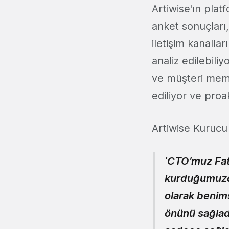
Artiwise'ın plat
anket sonuçları
iletişim kanalla
analiz edilebili
ve müşteri memn
ediliyor ve proa
Artiwise Kurucu
‘CTO’muz Fati
kurduğumuzda
olarak benim
önünü sağladı