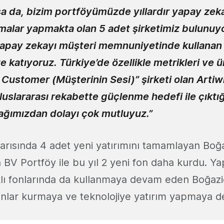
lsa da, bizim portföyümüzde yıllardır yapay zeka
malar yapmakta olan 5 adet şirketimiz bulunuyo
 yapay zekayı müşteri memnuniyetinde kullanan 
katıyoruz. Türkiye’de özellikle metrikleri ve ür
 Customer (Müşterinin Sesi)” şirketi olan Artiwi
slararası rekabette güçlenme hedefi ile çıktığ
ağımızdan dolayı çok mutluyuz.”
 yarısında 4 adet yeni yatırımını tamamlayan Boğ
n BV Portföy ile bu yıl 2 yeni fon daha kurdu. Y
rklı fonlarında da kullanmaya devam eden Boğazi
onlar kurmaya ve teknolojiye yatırım yapmaya 