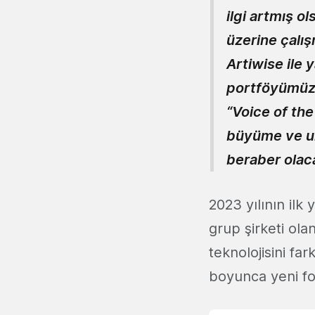
ilgi artmış o
üzerine çalış
Artiwise ile
portföyümüze 
“Voice of the
büyüme ve ulu
beraber olac
2023 yılının ilk
grup şirketi ola
teknolojisini fa
boyunca yeni f