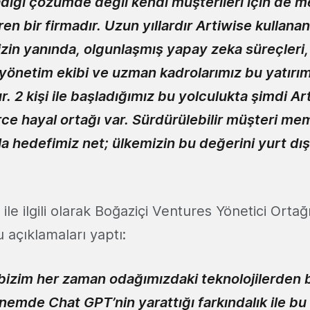
dığı çözümde değil kendi müşterileri için de
n bir firmadır. Uzun yıllardır Artiwise kullanan
zin yanında, olgunlaşmış yapay zeka süreçleri,
 yönetim ekibi ve uzman kadrolarımız bu yatırı
ur. 2 kişi ile başladığımız bu yolculukta şimdi Ar
ce hayal ortağı var. Sürdürülebilir müşteri me
 hedefimiz net; ülkemizin bu değerini yurt dışı
 ile ilgili olarak Boğaziçi Ventures Yönetici Orta
 açıklamaları yaptı:
izim her zaman odağımızdaki teknolojilerden bi
emde Chat GPT’nin yarattığı farkındalık ile bu