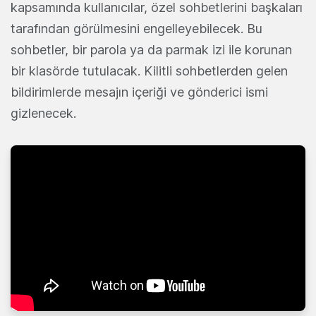
kapsamında kullanıcılar, özel sohbetlerini başkaları
tarafından görülmesini engelleyebilecek. Bu
sohbetler, bir parola ya da parmak izi ile korunan
bir klasörde tutulacak. Kilitli sohbetlerden gelen
bildirimlerde mesajın içeriği ve gönderici ismi
gizlenecek.