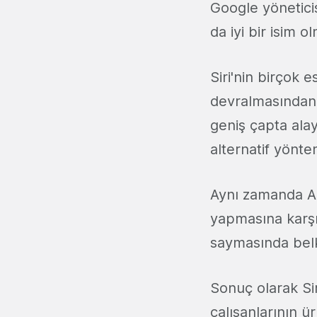
Google yönetici
da iyi bir isim 
Siri'nin birçok 
devralmasından b
geniş çapta ala
alternatif yönt
Aynı zamanda App
yapmasına karşı 
saymasında belki
Sonuç olarak Sir
çalışanlarının 