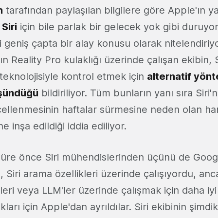
n
tarafından paylaşılan bilgilere göre Apple'ın 
ı
Siri
için bile parlak bir gelecek yok gibi duruyor.
'yi geniş çapta bir alay konusu olarak nitelendiriy
 Reality Pro kulaklığı üzerinde çalışan ekibin, Si
 teknolojisiyle kontrol etmek için
alternatif yön
üşündüğü
bildiriliyor. Tüm bunların yanı sıra Siri'
ncellenmesinin haftalar sürmesine neden olan han
e inşa edildiği iddia ediliyor.
 süre önce Siri mühendislerinden üçünü de Googl
Siri arama özellikleri üzerinde çalışıyordu, anc
eri veya LLM'ler üzerinde çalışmak için daha iyi
ları için Apple'dan ayrıldılar. Siri ekibinin şimdiki