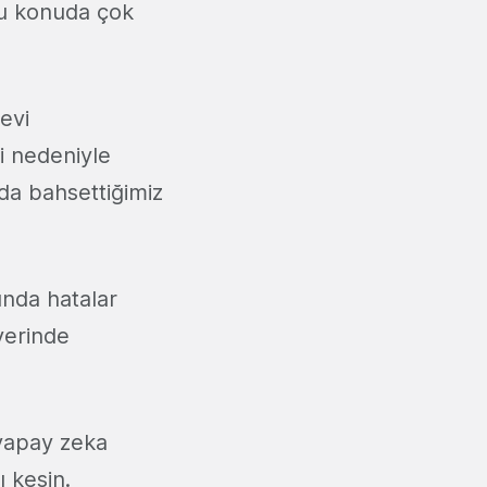
bu konuda çok
revi
ği nedeniyle
da bahsettiğimiz
ında hatalar
yerinde
 yapay zeka
 kesin.