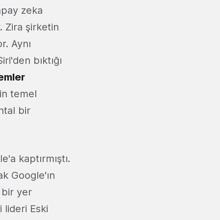
yapay zeka
 Zira şirketin
or. Aynı
ri'den bıktığı
temler
nin temel
tal bir
e'a kaptırmıştı.
ak Google'ın
 bir yer
 lideri Eski