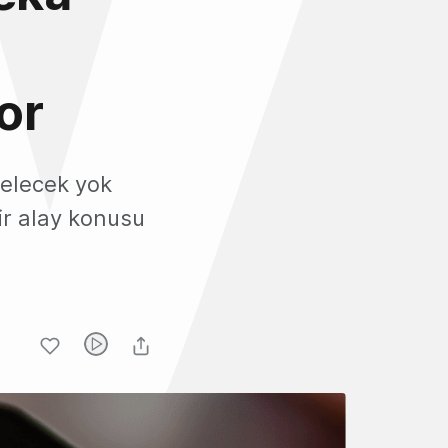
or
 gelecek yok
bir alay konusu