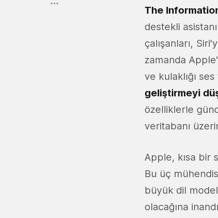
The Informatio
destekli asistan
çalışanları, Siri
zamanda Apple'ın
ve kulaklığı ses
geliştirmeyi d
özelliklerle gü
veritabanı üzerin
Apple, kısa bir
Bu üç mühendis, 
büyük dil modell
olacağına inandık