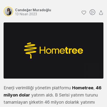
Candeğer Muradoğlu
13 Nisan 2023
Enerji verimliliği yönetim platformu
Hometree
,
46
milyon dolar
yatırım aldı. B Serisi yatırım turunu
tamamlayan şirketin 46 milyon dolarlık yatırımı