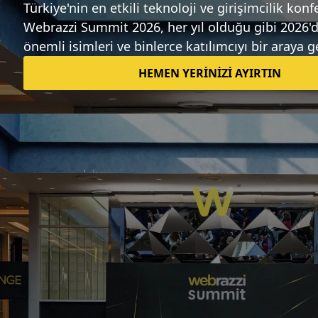
Sıradaki haber
Walmart, elektrikli araçlar için şarj ağı
kurmaya hazırlanıyor
Candeğer Muradoğlu