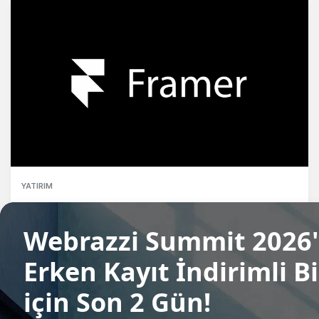
YATIRIM
Framer, 2 milyar dolar değerleme
üzerinden 100 milyon dolar yatırım aldı
Candeğer Muradoğlu