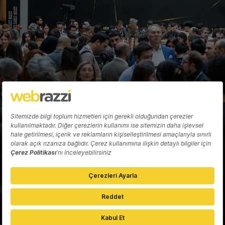
Hakkında
Yazarlar
Katkıda Bulun
Reklam
Girişiminizi Tanıtın
İletişim
Çerez Tercihleri
Gizlilik Politikası