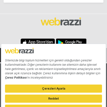
Hakkında
Yazarlar
Katkıda Bulun
Reklam
Girişiminizi Tanıtın
İletişim