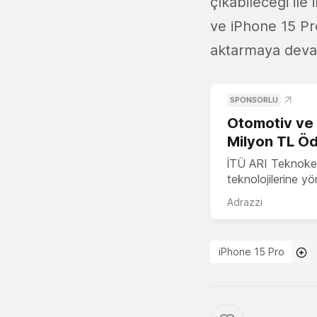
çıkabileceği ile 
ve iPhone 15 Pro 
aktarmaya deva
SPONSORLU
Otomotiv ve M
Milyon TL Öd
İTÜ ARI Teknokent
teknolojilerine y
Adrazzi
iPhone 15 Pro