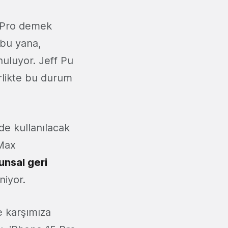
e Pro demek
 bu yana,
nuluyor. Jeff Pu
irlikte bu durum
de kullanılacak
 Max
unsal geri
iyor.
le karşımıza