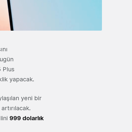
ını
Bugün
5 Plus
iklik yapacak.
laşılan yeni bir
artırılacak.
lini
999 dolarlık