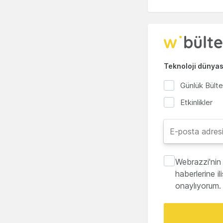
Teknoloji dünyası
Günlük Bült
Etkinlikler
Webrazzi'nin 
haberlerine i
onaylıyorum.