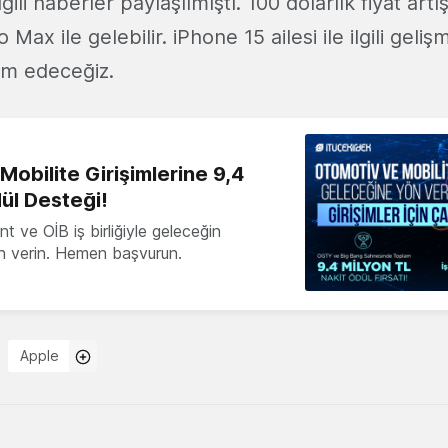
ilgili haberler paylaşılmıştı. 100 dolarlık fiyat art
Max ile gelebilir. iPhone 15 ailesi ile ilgili gelişm
m edeceğiz.
obilite Girişimlerine 9,4
ül Desteği!
 ve OİB iş birliğiyle geleceğin
ön verin. Hemen başvurun.
Apple