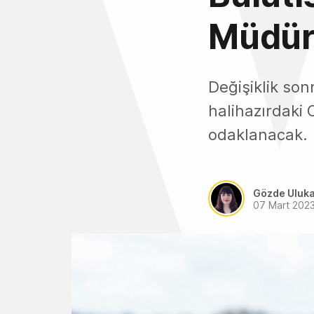
Müdür
Değişiklik son
halihazırdaki 
odaklanacak.
Gözde Uluk
07 Mart 202