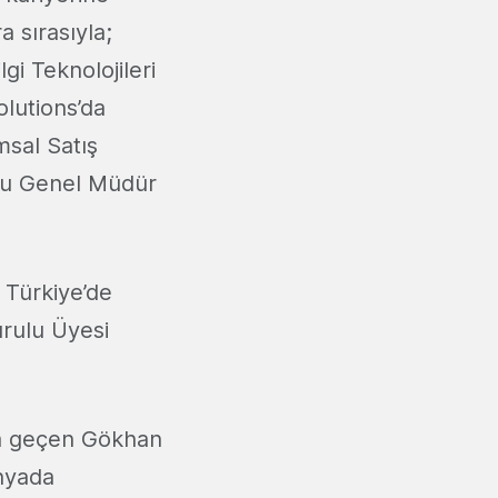
 sırasıyla;
i Teknolojileri
olutions’da
msal Satış
lu Genel Müdür
Türkiye’de
rulu Üyesi
na geçen Gökhan
nyada