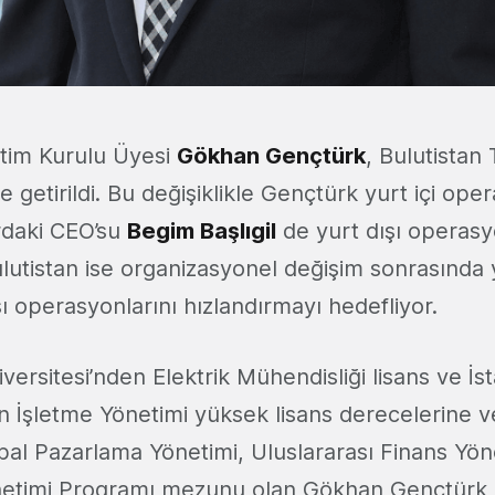
tim Kurulu Üyesi
Gökhan Gençtürk
, Bulutistan
getirildi. Bu değişiklikle Gençtürk yurt içi ope
ırdaki CEO’su
Begim Başlıgil
de yurt dışı operasy
lutistan ise organizasyonel değişim sonrasında 
ışı operasyonlarını hızlandırmayı hedefliyor.
iversitesi’nden Elektrik Mühendisliği lisans ve İs
n İşletme Yönetimi yüksek lisans derecelerine ve
obal Pazarlama Yönetimi, Uluslararası Finans Yön
netimi Programı mezunu olan Gökhan Gençtürk, 