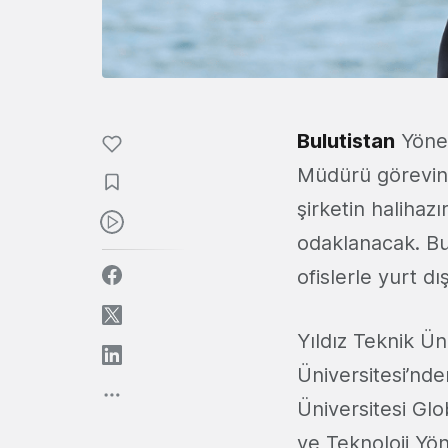
Bulutistan
Yöne
Müdürü görevine 
şirketin halihaz
odaklanacak. Bu
ofislerle yurt d
Yıldız Teknik Ün
Üniversitesi’nde
Üniversitesi Gl
ve Teknoloji Yö