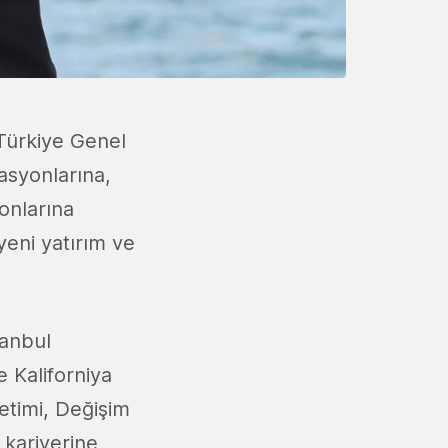
 Türkiye Genel
rasyonlarına,
onlarına
yeni yatırım ve
tanbul
 Kaliforniya
etimi, Değişim
kariyerine