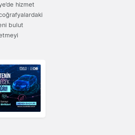
ye’de hizmet
 coğrafyalardaki
eni bulut
 etmeyi