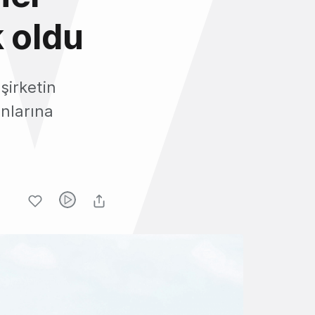
 oldu
şirketin
onlarına