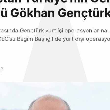
ü Gökhan Gençtürk
rasında Gençtürk yurt içi operasyonlarına, 
CEO’su Begim Başlıgil de yurt dışı operasy
an
3