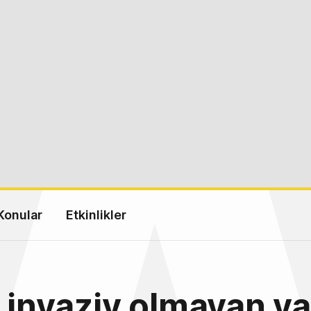
Konular
Etkinlikler
 invaziv olmayan ya