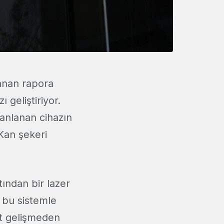
anan rapora
 geliştiriyor.
planlanan cihazın
 Kan şekeri
tından bir lazer
ı, bu sistemle
et gelişmeden