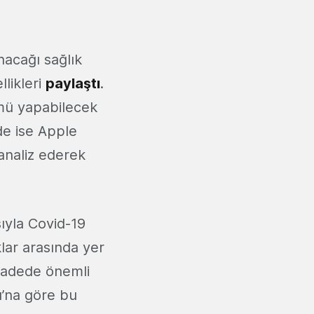
acağı sağlık
llikleri
paylaştı
.
ümü yapabilecek
de ise Apple
 analiz ederek
sıyla Covid-19
klar arasında yer
 vadede önemli
u’na göre bu