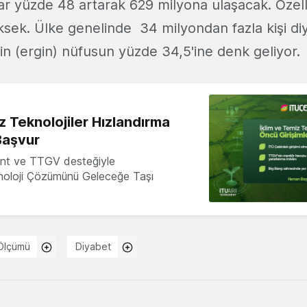
ar yüzde 48 artarak 629 milyona ulaşacak. Özel
ksek. Ülke genelinde 34 milyondan fazla kişi diy
in (ergin) nüfusun yüzde 34,5'ine denk geliyor.
z Teknolojiler Hızlandırma
Başvur
nt ve TTGV desteğiyle
knoloji Çözümünü Geleceğe Taşı
Ölçümü
Diyabet