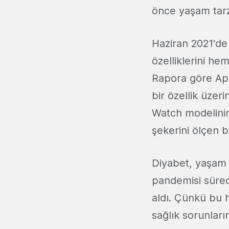
önce yaşam tarzı
Haziran 2021'de
özelliklerini he
Rapora göre App
bir özellik üzer
Watch modelinin 
şekerini ölçen bi
Diyabet, yaşam b
pandemisi süreci
aldı. Çünkü bu 
sağlık sorunları