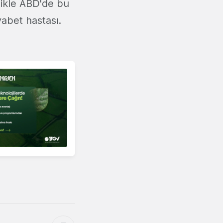
likle ABD'de bu
abet hastası.