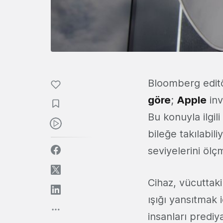
Bloomberg editö
göre
;
Apple
inv
Bu konuyla ilgili
bileğe takılabil
seviyelerini ölç
Cihaz, vücuttaki
ışığı yansıtmak i
insanları predi