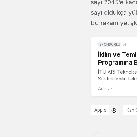
sayı 2045'e kad
sayı oldukça yü
Bu rakam yetişk
SPONSORLU
İklim ve Temi
Programına 
İTÜ ARI Teknoke
Sürdürülebilir Te
Adrazzi
Apple
Kan 