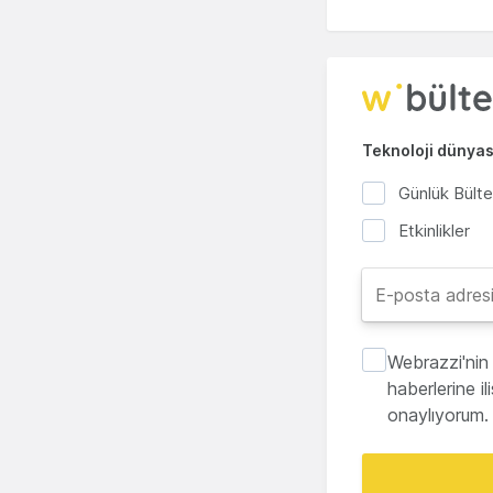
Teknoloji dünyası
Günlük Bült
Etkinlikler
Webrazzi'nin 
haberlerine i
onaylıyorum.