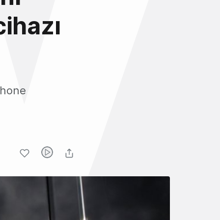
cihazı
iPhone