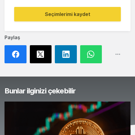
Seçimlerimi kaydet
Paylaş
Bunlar ilginizi çekebilir