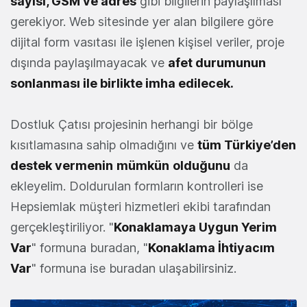
sayısı, GSM ve adres
gibi bilgilerin paylaşılması
gerekiyor. Web sitesinde yer alan bilgilere göre
dijital form vasıtası ile işlenen kişisel veriler, proje
dışında paylaşılmayacak ve
afet durumunun
sonlanması ile birlikte imha edilecek.
Dostluk Çatısı projesinin herhangi bir bölge
kısıtlamasına sahip olmadığını ve
tüm Türkiye’den
destek vermenin
mümkün
olduğunu
da
ekleyelim. Doldurulan formların kontrolleri ise
Hepsiemlak müşteri hizmetleri ekibi tarafından
gerçekleştiriliyor. "
Konaklamaya Uygun Yerim
Var
" formuna buradan, "
Konaklama İhtiyacım
Var
" formuna ise buradan ulaşabilirsiniz.