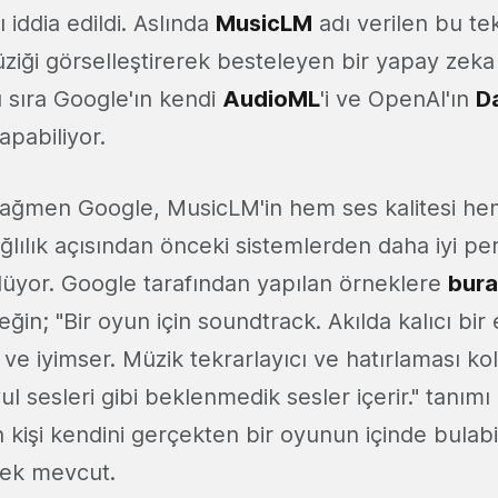
iddia edildi. Aslında
MusicLM
adı verilen bu tek
üziği görselleştirerek besteleyen bir yapay zeka
ı sıra Google'ın kendi
AudioML
'i ve OpenAI'ın
D
apabiliyor.
rağmen Google, MusicLM'in hem ses kalitesi he
ğlılık açısından önceki sistemlerden daha iyi p
ylüyor. Google tarafından yapılan örneklere
bur
neğin; "Bir oyun için soundtrack. Akılda kalıcı bir el
u ve iyimser. Müzik tekrarlayıcı ve hatırlaması kol
ul sesleri gibi beklenmedik sesler içerir." tanımı 
n kişi kendini gerçekten bir oyunun içinde bulabi
rnek mevcut.