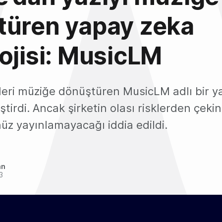
türen yapay zeka
ojisi: MusicLM
leri müziğe dönüştüren MusicLM adlı bir y
iştirdi. Ancak şirketin olası risklerden çekin
nüz yayınlamayacağı iddia edildi.
an
3