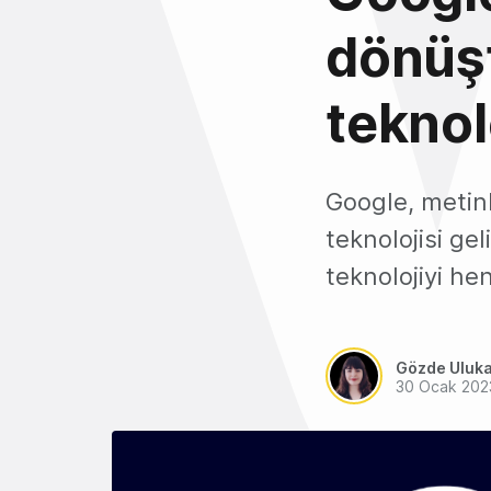
dönüş
teknol
Google, metin
teknolojisi gel
teknolojiyi he
Gözde Uluk
30 Ocak 202