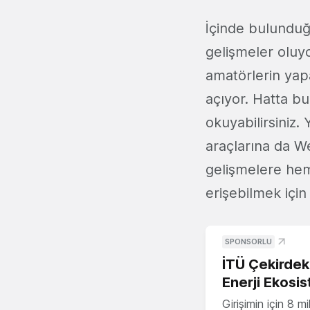
İçinde bulundu
gelişmeler oluy
amatörlerin yap
açıyor. Hatta b
okuyabilirsiniz.
araçlarına da We
gelişmelere hem 
erişebilmek için 
SPONSORLU
İTÜ Çekirdek,
Enerji Ekosis
Girişimin için 8 