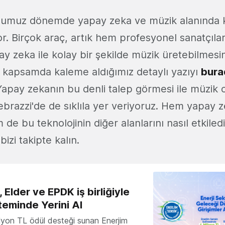
ğumuz dönemde yapay zeka ve müzik alanında 
or. Birçok araç, artık hem profesyonel sanatçıl
ay zeka ile kolay bir şekilde müzik üretebilmes
u kapsamda kaleme aldığımız detaylı yazıyı
bura
 Yapay zekanın bu denli talep görmesi ile müzik
brazzi'de de sıklıla yer veriyoruz. Hem yapay zeka
de bu teknolojinin diğer alanlarını nasıl etkiled
bizi takipte kalın.
 Elder ve EPDK iş birliğiyle
teminde Yerini Al
milyon TL ödül desteği sunan Enerjim