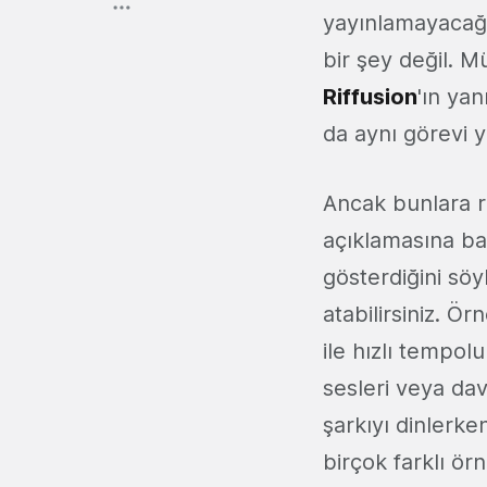
yayınlamayacağı 
bir şey değil. M
Riffusion
'ın yan
da aynı görevi y
Ancak bunlara 
açıklamasına ba
gösterdiğini sö
atabilirsiniz. Ör
ile hızlı tempol
sesleri veya dav
şarkıyı dinlerke
birçok farklı ö