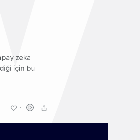
apay zeka
diği için bu
1