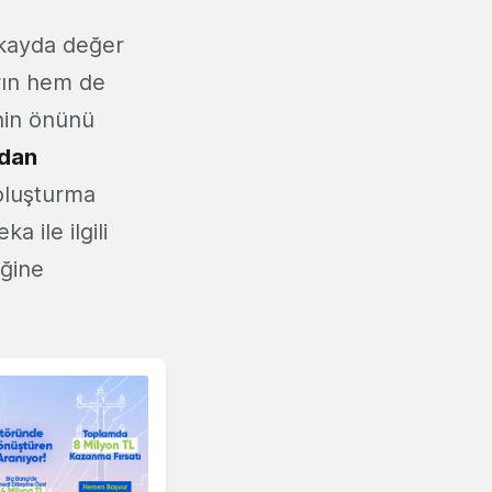
kayda değer
arın hem de
inin önünü
dan
 oluşturma
 ile ilgili
iğine