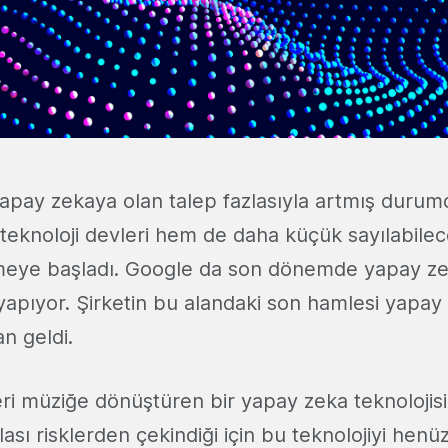
ay zekaya olan talep fazlasıyla artmış durum
knoloji devleri hem de daha küçük sayılabilece
meye başladı. Google da son dönemde yapay ze
r yapıyor. Şirketin bu alandaki son hamlesi yapa
an geldi.
eri müziğe dönüştüren bir yapay zeka teknolojisi g
lası risklerden çekindiği için bu teknolojiyi henü