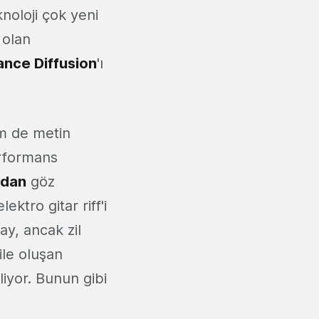
noloji çok yeni
 olan
ance Diffusion
'ı
m de metin
erformans
adan
göz
ektro gitar riff'i
ay, ancak zil
ile oluşan
liyor. Bunun gibi