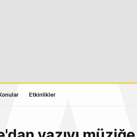
Konular
Etkinlikler
'dan yazıyı müziğe