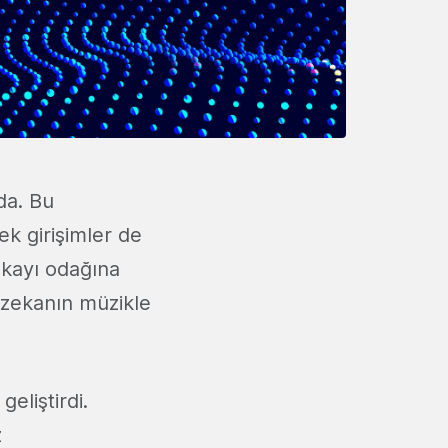
da. Bu
k girişimler de
kayı odağına
y zekanın müzikle
eliştirdi.
z