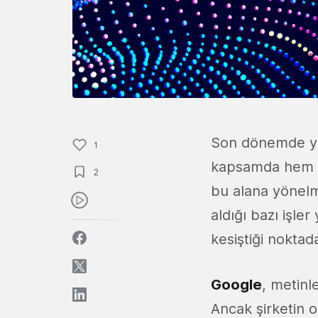
Son dönemde yap
1
kapsamda hem te
2
bu alana yönel
aldığı bazı işle
kesiştiği noktad
Google
, metinl
Ancak şirketin o