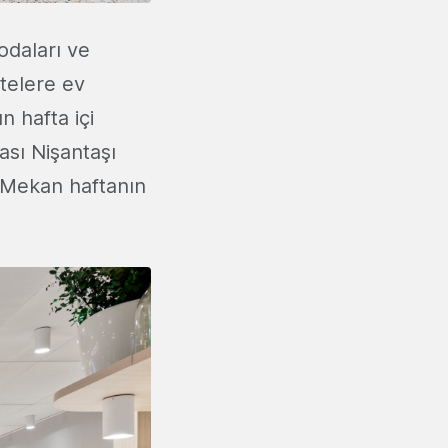
 odaları ve
itelere ev
n hafta içi
ası Nişantaşı
 Mekan haftanın