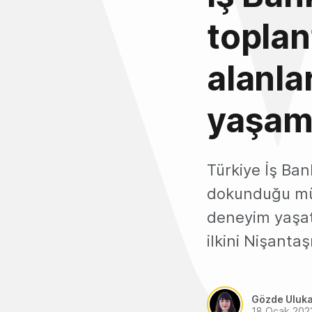
toplan
alanla
yaşam 
Türkiye İş Bank
dokunduğu müşt
deneyim yaşat
ilkini Nişanta
Gözde Uluk
18 Ocak 202