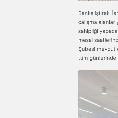
Banka iştiraki İ
çalışma alanları
sahipliği yapaca
mesai saatlerind
Şubesi mevcut ç
tüm günlerinde 