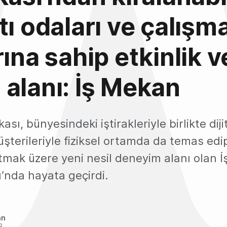
tı odaları ve çalışm
rına sahip etkinlik v
alanı: İş Mekan
ası, bünyesindeki iştirakleriyle birlikte diji
erileriyle fiziksel ortamda da temas edip 
mak üzere yeni nesil deneyim alanı olan İ
şı’nda hayata geçirdi.
an
3