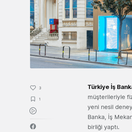
Türkiye İş Bank
3
müşterileriyle 
1
yeni nesil dene
Banka, İş Mekan
birliği yaptı.