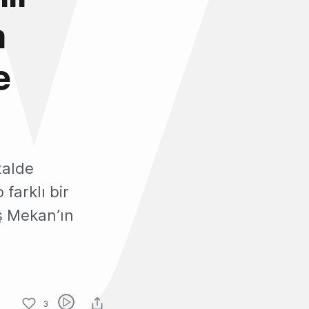
a
e
talde
farklı bir
ş Mekan’ın
3