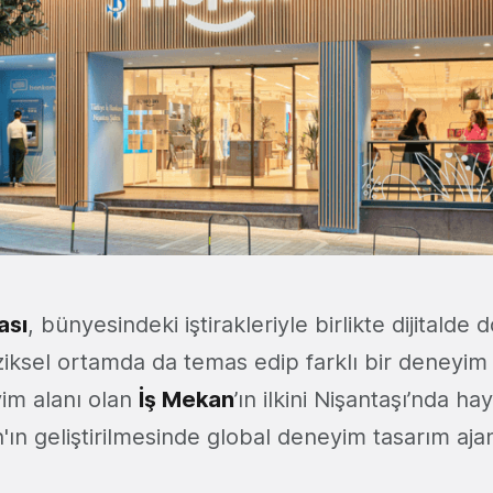
ası
, bünyesindeki iştirakleriyle birlikte dijitald
fiziksel ortamda da temas edip farklı bir deneyi
yim alanı olan
İş Mekan
’ın ilkini Nişantaşı’nda ha
'ın geliştirilmesinde global deneyim tasarım aja