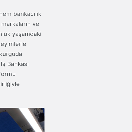
 hem bankacılık
 markaların ve
ünlük yaşamdaki
neyimlerle
 kurguda
 İş Bankası
atformu
rliğiyle