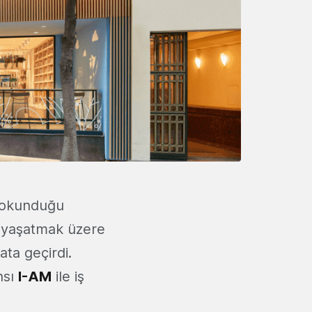
e dokunduğu
m yaşatmak üzere
yata geçirdi.
nsı
I-AM
ile iş