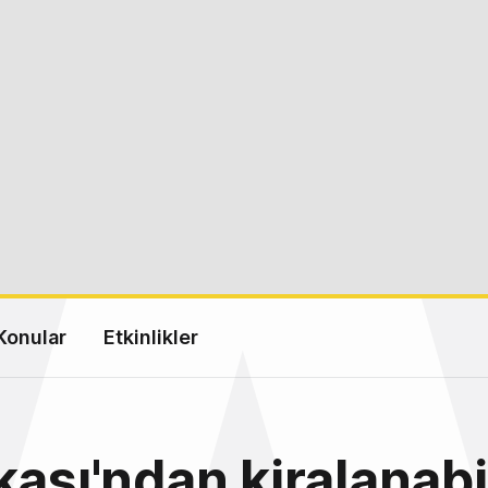
Konular
Etkinlikler
kası'ndan kiralanabi